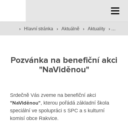
Hlavní stránka
›
›
›
›
Hlavní stránka
Aktuálně
Aktuality
Pozván
Hlavní stránka
Služby školy
Pozvánka na benefiční akci
Družina a klub
"NaViděnou"
Internát
Péče o žáky
Srdečně Vás zveme na benefiční akci
"NaViděnou"
, kterou pořádá základní škola
Prevence
speciální ve spolupráci s SPC a s kulturní
komisí obce Rakvice.
Jídelna