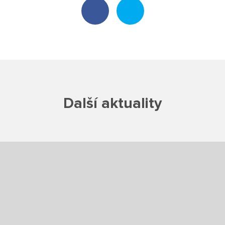
Školská rada
Výroční zprávy
Videor
Volná místa
Další aktuality
Fakultní škola
Aktuálně
Aktuality
Organizace školního roku
Fotky z akcí školy