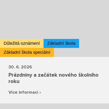
Projekty
Ceník poskytovaných služeb
Kontakty
Důležitá oznámení
Základní škola
Obecné kontakty
Základní škola speciální
Vedení školy
30. 6. 2026
Prázdniny a začátek nového školního
roku
Střední škola
Více informací ›
Hlavní stránka
Základní škola