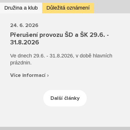
Rozvrhy SŠ
Družina a klub
Důležitá oznámení
Ze života SŠ
24. 6. 2026
Dokumenty SŠ
Přerušení provozu ŠD a ŠK 29.6. -
31.8.2026
Kontakty SŠ
Ve dnech 29.6. - 31.8.2026, v době hlavních
prázdnin.
Více informací ›
Další články