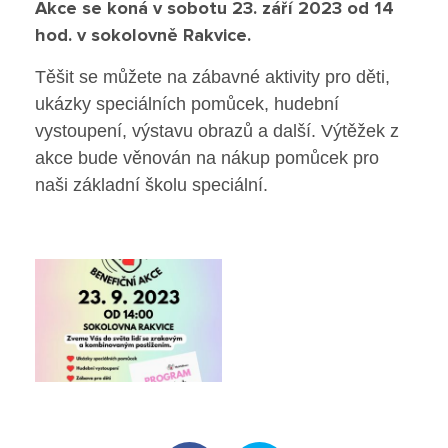
Akce se koná v sobotu 23. září 2023 od 14
Poradenské služby ve škole
hod. v sokolovně Rakvice.
Knihovna
Těšit se můžete na zábavné aktivity pro děti,
ukázky speciálních pomůcek, hudební
vystoupení, výstavu obrazů a další. Výtěžek z
O škole
akce bude věnován na nákup pomůcek pro
Úřední vývěska
naši základní školu speciální.
Koncepce školy
Jak to u nás vypadá
Historie školy
Sponzoři a spolupráce
Boj proti korupci