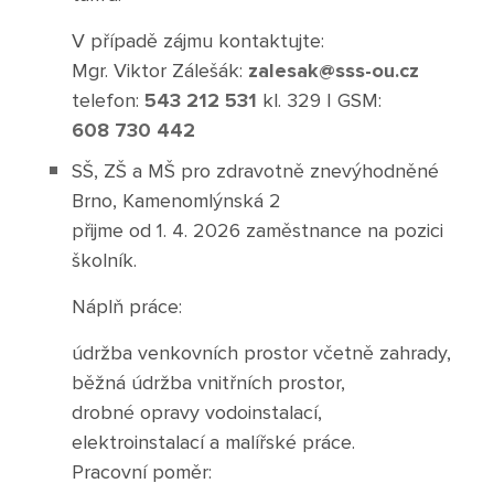
Hlavní stránka
Základní škola
V případě zájmu kontaktujte:
Mgr. Viktor Zálešák:
zalesak@sss-ou.cz
Pro uchazeče SŠ
telefon:
543 212 531
kl. 329 | GSM:
Hlavní stránka
608 730 442
Základní škola speciální
Nabídka vlevo
SŠ, ZŠ a MŠ pro zdravotně znevýhodněné
Pro uchazeče ZŠ
Brno, Kamenomlýnská 2
Prohlédnout obory
Hlavní stránka
přijme od 1. 4. 2026 zaměstnance na pozici
Mateřská škola
Zápis do 1. třídy ZŠ
Přijímací řízení
školník.
Pro uchazeče ZŠS
Náplň práce:
Hlavní stránka
Pro žáky ZŠ
Maturitní obory
SPC
Zápis do 1. třídy ZŠS
údržba venkovních prostor včetně zahrady,
Obchodní akademie
Výuka na ZŠ
Pro uchazeče MŠ
běžná údržba vnitřních prostor,
Pro rodiče žáků ZŠS
drobné opravy vodoinstalací,
Sociální činnost
Výchovná poradkyně
Centrum metodické podpory - KURZY
Zápis k předškolnímu vzdělávání
elektroinstalací a malířské práce.
Výuka na ZŠS
Pracovní poměr:
Učební obory
Rozvrhy ZŠ