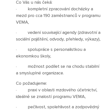
Co Vás u nás čeká:
· kompletní zpracování docházky a
Poradenské služby ve škole
mezd pro cca 190 zaměstnanců v programu
Knihovna
VEMA,
· vedení související agendy (zdravotní a
O škole
sociální pojištění, odvody, přehledy, výkazy),
· spolupráce s personalistkou a
Úřední vývěska
ekonomkou školy,
Koncepce školy
· možnost podílet se na chodu stabilní
a smysluplné organizace.
Jak to u nás vypadá
Co požadujeme:
Historie školy
· praxi v oblasti mzdového účetnictví,
ideálně se znalostí programu VEMA,
Sponzoři a spolupráce
· pečlivost, spolehlivost a zodpovědný