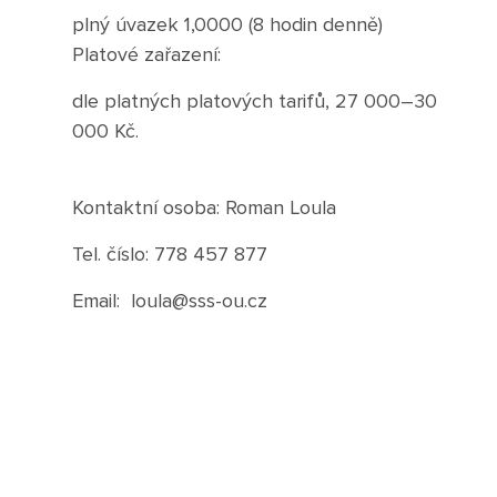
Pro rodiče dětí
plný úvazek 1,0000 (8 hodin denně)
Rozvrhy ZŠS
Rekondiční a sportovní masér
Dokumenty ZŠ
Platové zařazení:
Režim dne
Dokumenty ZŠS
Pečovatelské služby
Ze života ZŠ
dle platných platových tarifů, 27 000–30
Dokumenty MŠ
000 Kč.
Ze života ZŠS
Prodavačské práce
Kontakty ZŠ
Ze života MŠ
Kontakty ZŠS
Kontaktní osoba: Roman Loula
Provozní služby
Kontakty MŠ
Tel. číslo: 778 457 877
Pro žáky SŠ
Email: loula@sss-ou.cz
Výuka na SŠ
Maturitní zkoušky
Závěrečné zkoušky