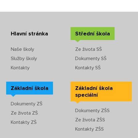
Nabídka akcí pro studenty
Rozvrhy SŠ
Ze života SŠ
Hlavní stránka
Střední škola
Dokumenty SŠ
Naše školy
Ze života SŠ
Služby školy
Dokumenty SŠ
Kontakty SŠ
Kontakty
Kontakty SŠ
Základní škola
Základní škola
speciální
Dokumenty ZŠ
Dokumenty ZŠS
Ze života ZŠ
Ze života ZŠS
Kontakty ZŠ
Kontakty ZŠS