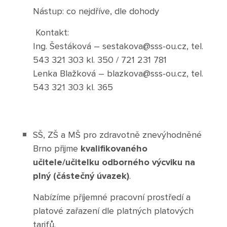
Nástup: co nejdříve, dle dohody
Fotky z akcí školy
Kontakt:
Projekty
Ing. Šestáková – sestakova@sss-ou.cz, tel.
543 321 303 kl. 350 / 721 231 781
Ceník poskytovaných služeb
Lenka Blažková – blazkova@sss-ou.cz, tel.
543 321 303 kl. 365
Kontakty
Obecné kontakty
SŠ, ZŠ a MŠ pro zdravotně znevýhodněné
Brno přijme
kvalifikovaného
Vedení školy
učitele/učitelku odborného výcviku na
plný (částečný úvazek)
.
Nabízíme příjemné pracovní prostředí a
Střední škola
platové zařazení dle platných platových
tarifů.