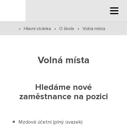
Hlavní stránka
›
Hlavní stránka
›
O škole
›
Volná místa
Hlavní stránka
Služby školy
Volná místa
Družina a klub
Internát
Hledáme nové
zaměstnance na pozici
Péče o žáky
Prevence
Mzdová účetní (plný úvazek)
Jídelna