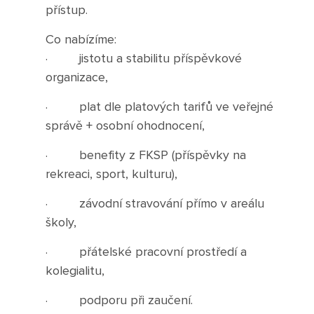
Boj proti korupci
přístup.
Co nabízíme:
Školská rada
· jistotu a stabilitu příspěvkové
Výroční zprávy
organizace,
· plat dle platových tarifů ve veřejné
Videor
správě + osobní ohodnocení,
Volná místa
· benefity z FKSP (příspěvky na
rekreaci, sport, kulturu),
Fakultní škola
· závodní stravování přímo v areálu
školy,
Aktuálně
· přátelské pracovní prostředí a
Aktuality
kolegialitu,
Organizace školního roku
· podporu při zaučení.