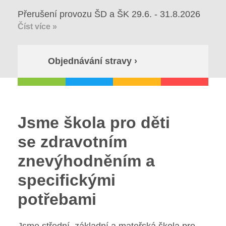
Volná místa
Přerušení provozu ŠD a ŠK 29.6. - 31.8.2026
Fakultní škola
Číst více »
Aktuálně
Objednávání stravy ›
Aktuality
Organizace školního roku
Jsme škola pro děti
Fotky z akcí školy
se zdravotním
Projekty
znevýhodněním a
specifickými
Ceník poskytovaných služeb
potřebami
Kontakty