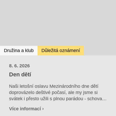
Družina a klub
Důležitá oznámení
8. 6. 2026
Den dětí
Naši letošní oslavu Mezinárodního dne dětí
doprovázelo deštivé počasí, ale my jsme si
svátek i přesto užili s plnou parádou - schovaní
v suchu uvnitř!
Více informací ›