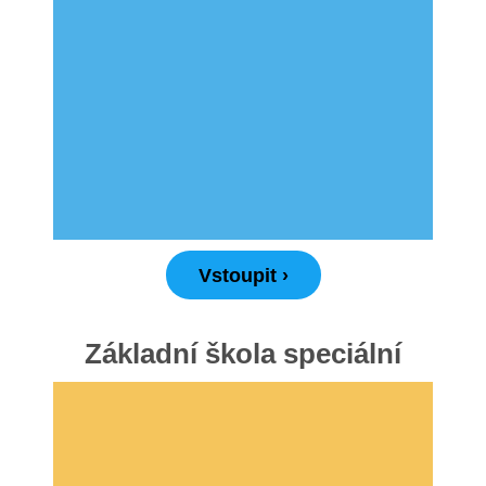
Pro žáky SŠ
Výuka na SŠ
Maturitní zkoušky
Závěrečné zkoušky
Nabídka akcí pro studenty
Vstoupit ›
Rozvrhy SŠ
Ze života SŠ
Základní škola speciální
Dokumenty SŠ
Kontakty SŠ