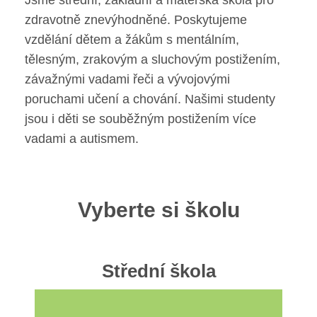
Jsme střední, základní a mateřská škola pro
Obecné kontakty
zdravotně znevýhodněné. Poskytujeme
vzdělání dětem a žákům s mentálním,
Vedení školy
tělesným, zrakovým a sluchovým postižením,
závažnými vadami řeči a vývojovými
poruchami učení a chování. Našimi studenty
jsou i děti se souběžným postižením více
Střední škola
vadami a autismem.
Hlavní stránka
Základní škola
Vyberte si školu
Pro uchazeče SŠ
Hlavní stránka
Základní škola speciální
Nabídka vlevo
Střední škola
Pro uchazeče ZŠ
Prohlédnout obory
Hlavní stránka
Mateřská škola
Zápis do 1. třídy ZŠ