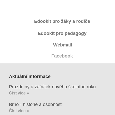
Úřední vývěska
Koncepce školy
Edookit pro žáky a rodiče
Jak to u nás vypadá
Edookit pro pedagogy
Historie školy
Webmail
Sponzoři a spolupráce
Facebook
Boj proti korupci
Aktuální
informace
Školská rada
Prázdniny a začátek nového školního roku
Výroční zprávy
Číst více »
Videor
Brno - historie a osobnosti
Číst více »