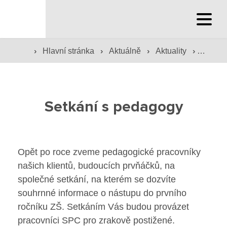
Hlavní stránka
›
›
›
›
Hlavní stránka
Aktuálně
Aktuality
Setkán
Hlavní stránka
Služby školy
Setkání s pedagogy
Družina a klub
Internát
Opět po roce zveme pedagogické pracovníky
Péče o žáky
našich klientů, budoucích prvňáčků, na
společné setkání, na kterém se dozvíte
Prevence
souhrnné informace o nástupu do prvního
ročníku ZŠ. Setkáním Vás budou provázet
Jídelna
pracovníci SPC pro zrakově postižené.