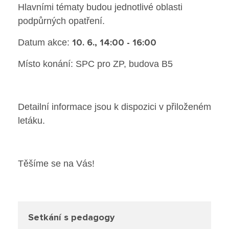
Hlavními tématy budou jednotlivé oblasti
Poradenské služby ve škole
podpůrných opatření.
Knihovna
10. 6., 14:00 - 16:00
Datum akce:
Místo konání: SPC pro ZP, budova B5
O škole
Úřední vývěska
Detailní informace jsou k dispozici v přiloženém
Koncepce školy
letáku.
Jak to u nás vypadá
Těšíme se na Vás!
Historie školy
Sponzoři a spolupráce
Setkání s pedagogy
Boj proti korupci