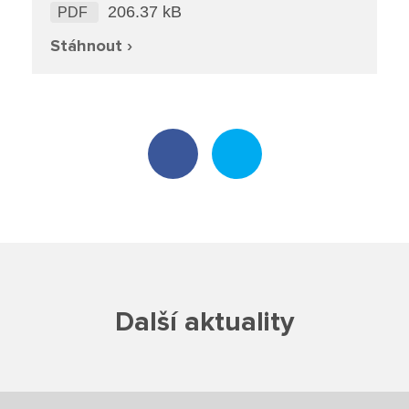
206.37 kB
PDF
Školská rada
Stáhnout ›
Výroční zprávy
Videor
Volná místa
Fakultní škola
Aktuálně
Aktuality
Další aktuality
Organizace školního roku
Fotky z akcí školy