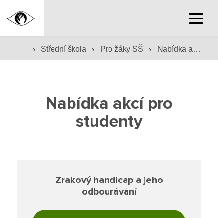
Hlavní stránka
Hlavní stránka
›
›
›
Střední škola
Pro žáky SŠ
Nabídka akcí pro studenty
Střední škola
Služby školy
Hlavní stránka
Nabídka akcí pro
Družina a klub
studenty
Internát
Pro uchazeče SŠ
Péče o žáky
Nabídka vlevo
Prevence
Prohlédnout obory
Zrakový handicap a jeho
odbourávání
Jídelna
Přijímací řízení