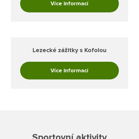
Rozvrhy ZŠS
Více informací
Dokumenty ZŠ
Režim dne
Dokumenty ZŠS
Ze života ZŠ
Dokumenty MŠ
Ze života ZŠS
Kontakty ZŠ
Ze života MŠ
Kontakty ZŠS
Lezecké zážitky s Kofolou
Kontakty MŠ
Více informací
Sportovní aktivity