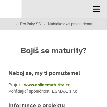
Hlavní stránka
›
›
›
Pro žáky SŠ
Nabídka akcí pro studenty
Bojí
Hlavní stránka
Střední škola
Služby školy
Bojíš se maturity?
Hlavní stránka
Družina a klub
Internát
Pro uchazeče SŠ
Neboj se, my ti pomůžeme!
Péče o žáky
Nabídka vlevo
www.onlinematurita.cz
Projekt:
Prevence
Prohlédnout obory
Pořádající společnost: ESMAX, s.r.o.
Jídelna
Přijímací řízení
Informace o projektu