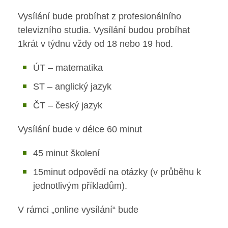
Vysílání bude probíhat z profesionálního
Školská rada
Výuka na SŠ
televizního studia. Vysílání budou probíhat
Výroční zprávy
1krát v týdnu vždy od 18 nebo 19 hod.
Maturitní zkoušky
Videor
ÚT – matematika
Závěrečné zkoušky
ST – anglický jazyk
Volná místa
Nabídka akcí pro studenty
ČT – český jazyk
Fakultní škola
Rozvrhy SŠ
Vysílání bude v délce 60 minut
Ze života SŠ
Aktuálně
45 minut školení
15minut odpovědí na otázky (v průběhu k
Dokumenty SŠ
Aktuality
jednotlivým příkladům).
Kontakty SŠ
Organizace školního roku
V rámci „online vysílání“ bude
Fotky z akcí školy