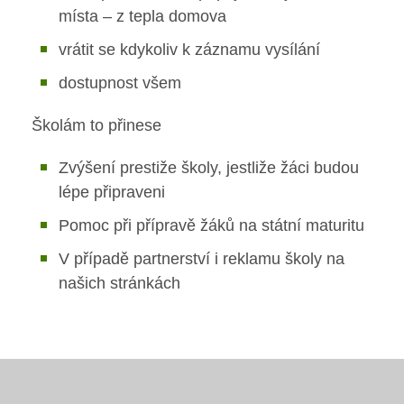
Pro rodiče dětí
místa – z tepla domova
Rozvrhy ZŠS
Dokumenty ZŠ
vrátit se kdykoliv k záznamu vysílání
Režim dne
Dokumenty ZŠS
Ze života ZŠ
dostupnost všem
Dokumenty MŠ
Ze života ZŠS
Kontakty ZŠ
Školám to přinese
Ze života MŠ
Kontakty ZŠS
Zvýšení prestiže školy, jestliže žáci budou
lépe připraveni
Kontakty MŠ
Pomoc při přípravě žáků na státní maturitu
V případě partnerství i reklamu školy na
našich stránkách