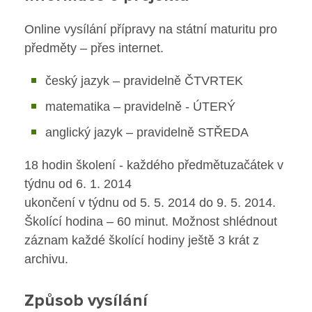
Poradenské služby ve škole
Maturitní obory
Online vysílání přípravy na státní maturitu pro
předměty – přes internet.
Knihovna
Obchodní akademie
český jazyk – pravidelně ČTVRTEK
Sociální činnost
O škole
matematika – pravidelně - ÚTERÝ
Učební obory
Úřední vývěska
anglický jazyk – pravidelně STŘEDA
Rekondiční a sportovní masér
Koncepce školy
18 hodin školení - každého předmětuzačátek v
týdnu od 6. 1. 2014
Pečovatelské služby
Jak to u nás vypadá
ukončení v týdnu od 5. 5. 2014 do 9. 5. 2014.
Školící hodina – 60 minut. Možnost shlédnout
Prodavačské práce
Historie školy
záznam každé školící hodiny ještě 3 krát z
archivu.
Provozní služby
Sponzoři a spolupráce
Způsob vysílání
Boj proti korupci
Pro žáky SŠ