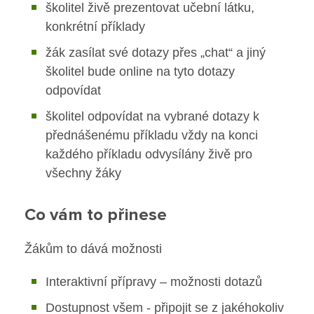
školitel živě prezentovat učební látku,
konkrétní příklady
Základní škola
Projekty
žák zasílat své dotazy přes „chat“ a jiný
Ceník poskytovaných služeb
školitel bude online na tyto dotazy
Hlavní stránka
odpovídat
Základní škola speciální
Kontakty
školitel odpovídat na vybrané dotazy k
Pro uchazeče ZŠ
přednášenému příkladu vždy na konci
Hlavní stránka
Obecné kontakty
Mateřská škola
každého příkladu odvysílány živě pro
Zápis do 1. třídy ZŠ
všechny žáky
Vedení školy
Pro uchazeče ZŠS
Pro žáky ZŠ
Hlavní stránka
Co vám to přinese
SPC
Zápis do 1. třídy ZŠS
Výuka na ZŠ
Pro uchazeče MŠ
Žákům to dává možnosti
Pro rodiče žáků ZŠS
Výchovná poradkyně
Centrum metodické podpory - KURZY
Zápis k předškolnímu vzdělávání
Interaktivní přípravy – možnosti dotazů
Výuka na ZŠS
Rozvrhy ZŠ
Dostupnost všem - připojit se z jakéhokoliv