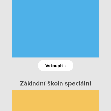
Boj proti korupci
Školská rada
Výroční zprávy
Videor
Volná místa
Fakultní škola
Vstoupit ›
Aktuálně
Základní škola speciální
Aktuality
Organizace školního roku