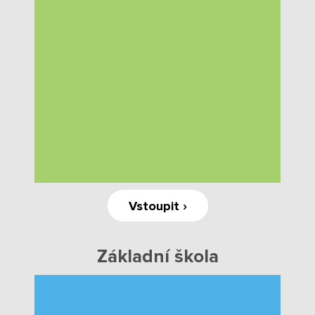
Poradenské služby ve škole
Knihovna
O škole
Úřední vývěska
Koncepce školy
Vstoupit ›
Jak to u nás vypadá
Historie školy
Základní škola
Sponzoři a spolupráce