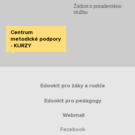
Žádost o poradenskou
Rozvrhy SŠ
službu
Ze života SŠ
Centrum
Dokumenty SŠ
metodické podpory
- KURZY
Kontakty SŠ
Edookit pro žáky a rodiče
Edookit pro pedagogy
Webmail
Facebook