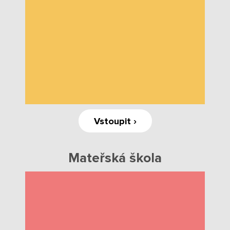
Fotky z akcí školy
Projekty
Ceník poskytovaných služeb
Kontakty
Obecné kontakty
Vstoupit ›
Vedení školy
Mateřská škola
Střední škola