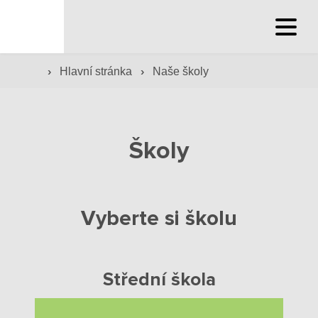
Hlavní stránka
›
›
Hlavní stránka
Naše školy
Hlavní stránka
Služby školy
Školy
Družina a klub
Internát
Vyberte si školu
Péče o žáky
Střední škola
Prevence
Jídelna