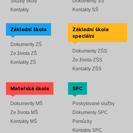
Služby školy
Dokumenty SŠ
Rozvrhy ZŠS
Rekondiční a sportovní masér
Dokumenty ZŠ
Kontakty
Kontakty SŠ
Režim dne
Dokumenty ZŠS
Pečovatelské služby
Ze života ZŠ
Základní škola
Základní škola
Dokumenty MŠ
Ze života ZŠS
Prodavačské práce
Kontakty ZŠ
speciální
Ze života MŠ
Dokumenty ZŠ
Kontakty ZŠS
Provozní služby
Dokumenty ZŠS
Ze života ZŠ
Kontakty MŠ
Ze života ZŠS
Kontakty ZŠ
Pro žáky SŠ
Kontakty ZŠS
Výuka na SŠ
Mateřská škola
SPC
Maturitní zkoušky
Dokumenty MŠ
Poskytované služby
Závěrečné zkoušky
Ze života MŠ
Dokumenty SPC
Kontakty MŠ
Pomůcky
Nabídka akcí pro studenty
Kontakty SPC