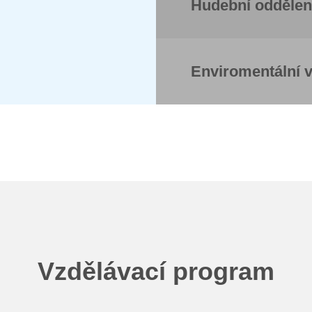
Hudební oddělen
Enviromentální 
Vzdělávací program