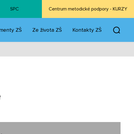
SPC
Centrum metodické podpory - KURZY
menty ZŠ
Ze života ZŠ
Kontakty ZŠ
e