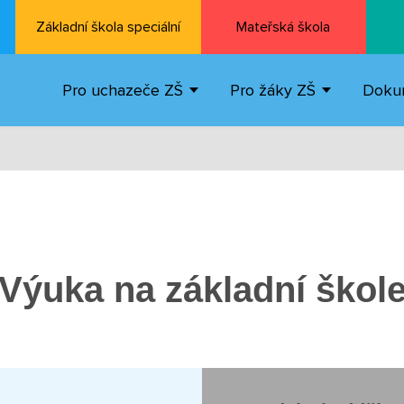
Základní škola speciální
Mateřská škola
Pro uchazeče ZŠ
Pro žáky ZŠ
Doku
Výuka na základní škol