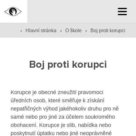
Hlavní stránka
›
›
›
Hlavní stránka
O škole
Boj proti korupci
Hlavní stránka
Boj proti korupci
Služby školy
Družina a klub
Korupce je obecné zneužití pravomoci
Internát
úředních osob, které směřuje k získání
nepatřičných výhod jakéhokoliv druhu pro ně
Péče o žáky
samé nebo pro jiné za účelem soukromého
obohacení. Korupce je slib, nabídka nebo
Prevence
poskytnutí úplatku nebo jiné neoprávněné