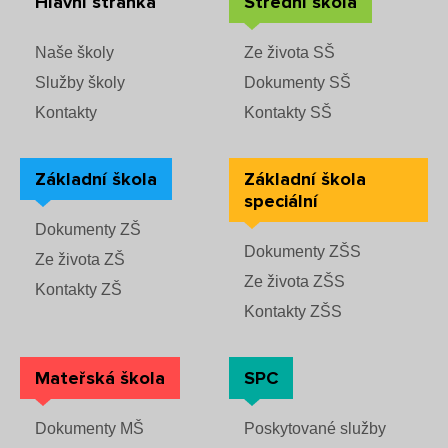
Hlavní stránka
Střední škola
Fotky z akcí školy
Naše školy
Ze života SŠ
Služby školy
Dokumenty SŠ
Projekty
Kontakty
Kontakty SŠ
Ceník poskytovaných služeb
Základní škola
Základní škola
speciální
Kontakty
Dokumenty ZŠ
Dokumenty ZŠS
Obecné kontakty
Ze života ZŠ
Ze života ZŠS
Kontakty ZŠ
Vedení školy
Kontakty ZŠS
Mateřská škola
SPC
Střední škola
Dokumenty MŠ
Poskytované služby