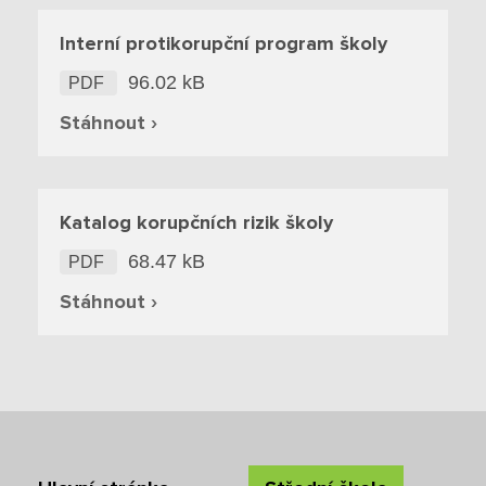
Boj proti korupci
Interní protikorupční program školy
96.02 kB
PDF
Školská rada
Stáhnout ›
Výroční zprávy
Videor
Katalog korupčních rizik školy
Volná místa
68.47 kB
PDF
Fakultní škola
Stáhnout ›
Aktuálně
Aktuality
Organizace školního roku