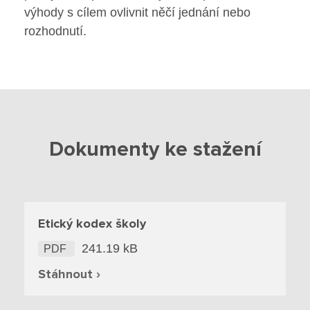
Jídelna
výhody s cílem ovlivnit něčí jednání nebo
rozhodnutí.
Poradenské služby ve škole
Knihovna
O škole
Dokumenty ke stažení
Úřední vývěska
Koncepce školy
Etický kodex školy
Jak to u nás vypadá
241.19 kB
PDF
Historie školy
Stáhnout ›
Sponzoři a spolupráce