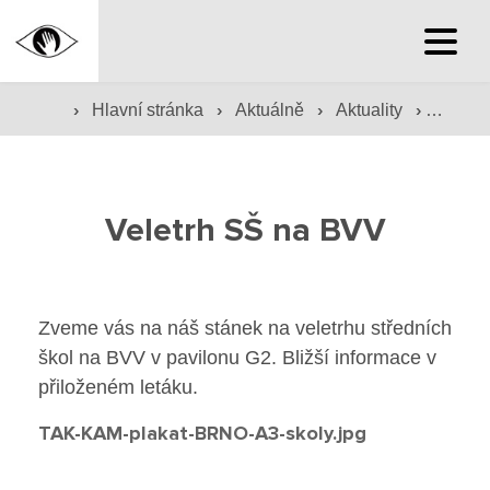
Hlavní stránka
›
›
›
›
Hlavní stránka
Aktuálně
Aktuality
Veletr
Hlavní stránka
Služby školy
Veletrh SŠ na BVV
Družina a klub
Internát
Zveme vás na náš stánek na veletrhu středních
škol na BVV v pavilonu G2. Bližší informace v
Péče o žáky
přiloženém letáku.
Prevence
TAK-KAM-plakat-BRNO-A3-skoly.jpg
Jídelna