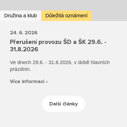
Rekondiční a sportovní masér
Dokumenty ZŠ
Režim dne
Dokumenty ZŠS
Pečovatelské služby
Ze života ZŠ
Družina a klub
Důležitá oznámení
Dokumenty MŠ
Ze života ZŠS
Prodavačské práce
Kontakty ZŠ
24. 6. 2026
Ze života MŠ
Kontakty ZŠS
Přerušení provozu ŠD a ŠK 29.6. -
Provozní služby
31.8.2026
Kontakty MŠ
Pro žáky SŠ
Ve dnech 29.6. - 31.8.2026, v době hlavních
prázdnin.
Výuka na SŠ
Více informací ›
Maturitní zkoušky
Závěrečné zkoušky
Další články
Nabídka akcí pro studenty