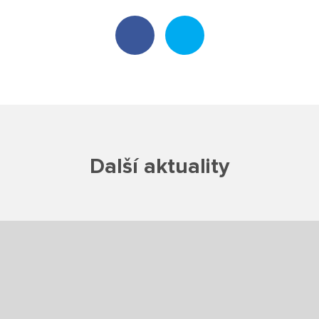
Poradenské služby ve škole
Knihovna
O škole
Úřední vývěska
Další aktuality
Koncepce školy
Jak to u nás vypadá
Historie školy
Sponzoři a spolupráce
Boj proti korupci