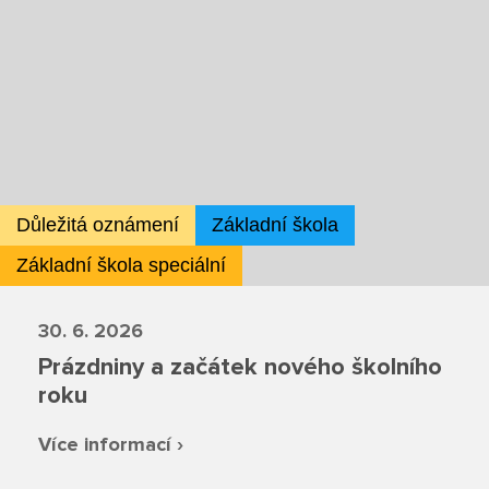
Školská rada
Výroční zprávy
Videor
Volná místa
Důležitá oznámení
Základní škola
Fakultní škola
Základní škola speciální
Aktuálně
30. 6. 2026
Prázdniny a začátek nového školního
Aktuality
roku
Organizace školního roku
Více informací ›