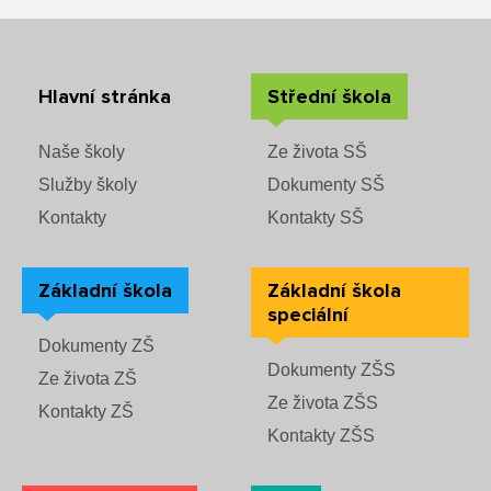
Rozvrhy SŠ
Ze života SŠ
Hlavní stránka
Střední škola
Dokumenty SŠ
Naše školy
Ze života SŠ
Kontakty SŠ
Služby školy
Dokumenty SŠ
Kontakty
Kontakty SŠ
Základní škola
Základní škola
speciální
Dokumenty ZŠ
Dokumenty ZŠS
Ze života ZŠ
Ze života ZŠS
Kontakty ZŠ
Kontakty ZŠS