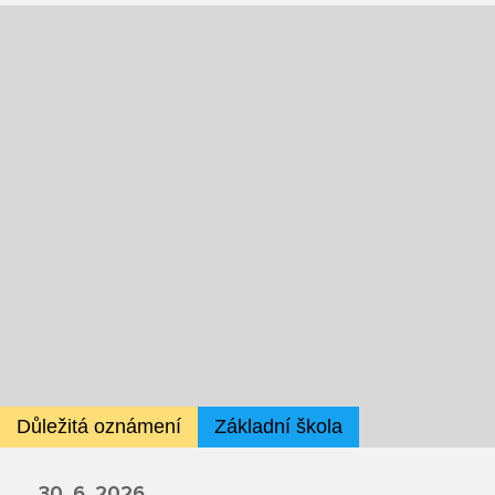
Fotky z akcí školy
Projekty
Ceník poskytovaných služeb
Kontakty
Obecné kontakty
Vedení školy
Střední škola
Důležitá oznámení
Základní škola
Hlavní stránka
30. 6. 2026