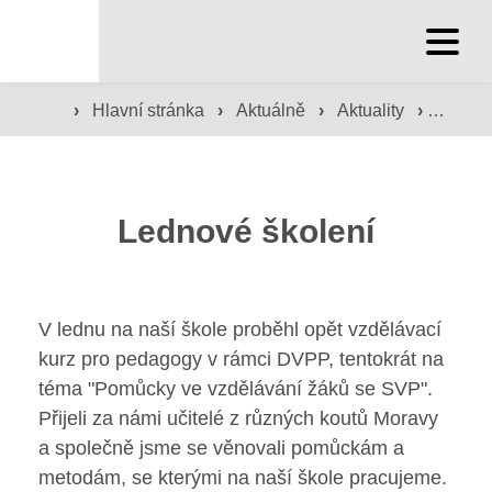
Hlavní stránka
›
Hlavní stránka
›
Aktuálně
›
Aktuality
›
Lednov
Hlavní stránka
Služby školy
Lednové školení
Družina a klub
Internát
V lednu na naší škole proběhl opět vzdělávací
Péče o žáky
kurz pro pedagogy v rámci DVPP, tentokrát na
téma "Pomůcky ve vzdělávání žáků se SVP".
Prevence
Přijeli za námi učitelé z různých koutů Moravy
a společně jsme se věnovali pomůckám a
Jídelna
metodám, se kterými na naší škole pracujeme.