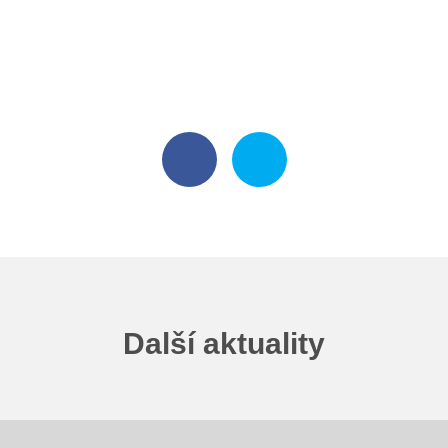
Školská rada
Výroční zprávy
Videor
Volná místa
Fakultní škola
Aktuálně
Aktuality
Další aktuality
Organizace školního roku
Fotky z akcí školy