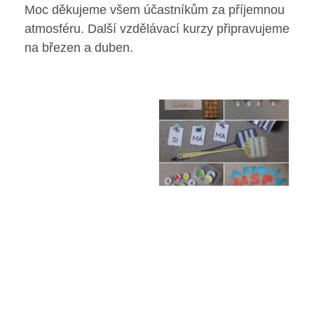
Moc děkujeme všem účastníkům za příjemnou
Poradenské služby ve škole
atmosféru. Další vzdělávací kurzy připravujeme
Knihovna
na březen a duben.
O škole
Úřední vývěska
Koncepce školy
Jak to u nás vypadá
Historie školy
Sponzoři a spolupráce
Boj proti korupci