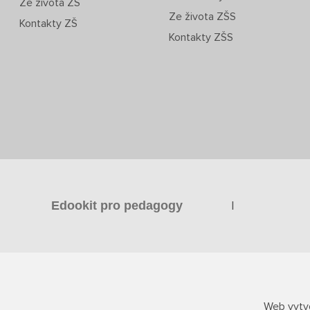
Ze života ZŠ
Ze života ZŠS
Kontakty ZŠ
Kontakty ZŠS
|
Edookit pro pedagogy
Web vytvo