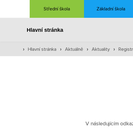
Střední škola
Základní škola
Hlavní stránka
Hlavní stránka
Aktuálně
Aktuality
Regist
›
›
›
›
V následujícím odkaz