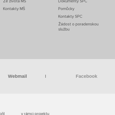
Ze života MŠ
Dokumenty SPC
Kontakty MŠ
Pomůcky
Kontakty SPC
Žádost o poradenskou
službu
|
Webmail
Facebook
řil
v rámci projektu