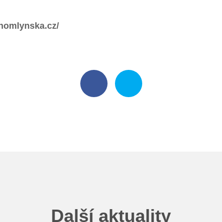
enomlynska.cz/
Další aktuality