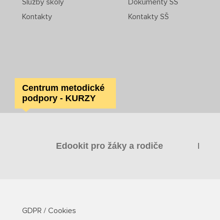
Služby školy
Dokumenty SŠ
Kontakty
Kontakty SŠ
Centrum metodické
podpory - KURZY
|
Edookit pro žáky a rodiče
GDPR / Cookies