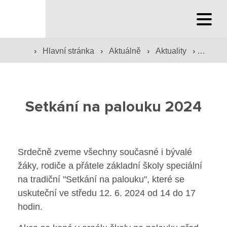
Hlavní stránka
›
›
›
›
Hlavní stránka
Aktuálně
Aktuality
Setkán
Hlavní stránka
Služby školy
Setkání na palouku 2024
Družina a klub
Internát
Srdečně zveme všechny současné i bývalé
Péče o žáky
žáky, rodiče a přátele základní školy speciální
na tradiční "Setkání na palouku", které se
Prevence
uskuteční ve středu 12. 6. 2024 od 14 do 17
hodin.
Jídelna