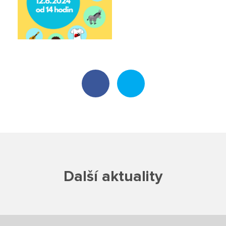
Školská rada
Výroční zprávy
Videor
Volná místa
Fakultní škola
Aktuálně
Aktuality
Další aktuality
Organizace školního roku
Fotky z akcí školy