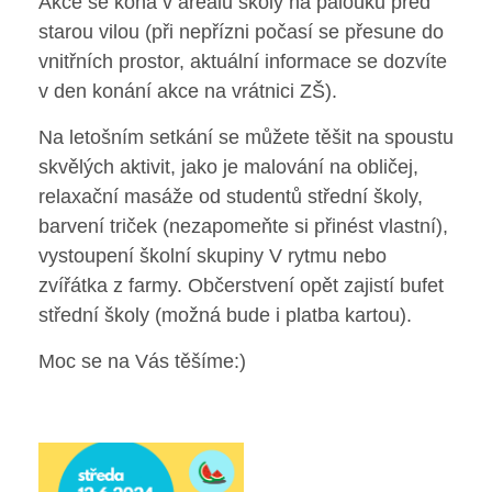
Akce se koná v areálu školy na palouku před
Poradenské služby ve škole
starou vilou (při nepřízni počasí se přesune do
vnitřních prostor, aktuální informace se dozvíte
Knihovna
v den konání akce na vrátnici ZŠ).
Na letošním setkání se můžete těšit na spoustu
O škole
skvělých aktivit, jako je malování na obličej,
relaxační masáže od studentů střední školy,
Úřední vývěska
barvení triček (nezapomeňte si přinést vlastní),
Koncepce školy
vystoupení školní skupiny V rytmu nebo
zvířátka z farmy. Občerstvení opět zajistí bufet
Jak to u nás vypadá
střední školy (možná bude i platba kartou).
Historie školy
Moc se na Vás těšíme:)
Sponzoři a spolupráce
Boj proti korupci