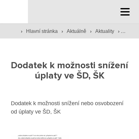
Hlavní stránka
›
›
›
›
Hlavní stránka
Aktuálně
Aktuality
Dodate
Hlavní stránka
Služby školy
Dodatek k možnosti snížení
Družina a klub
úplaty ve ŠD, ŠK
Internát
Péče o žáky
Dodatek k možnosti snížení nebo osvobození
od úplaty ve ŠD, ŠK
Prevence
Jídelna