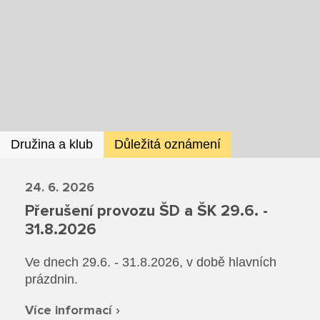
Dokumenty ZŠ
Režim dne
Dokumenty ZŠS
Pečovatelské služby
Ze života ZŠ
Dokumenty MŠ
Ze života ZŠS
Prodavačské práce
Kontakty ZŠ
Ze života MŠ
Kontakty ZŠS
Provozní služby
Kontakty MŠ
Družina a klub
Důležitá oznámení
Pro žáky SŠ
Výuka na SŠ
24. 6. 2026
Přerušení provozu ŠD a ŠK 29.6. -
Maturitní zkoušky
31.8.2026
Závěrečné zkoušky
Ve dnech 29.6. - 31.8.2026, v době hlavních
prázdnin.
Nabídka akcí pro studenty
Více informací ›