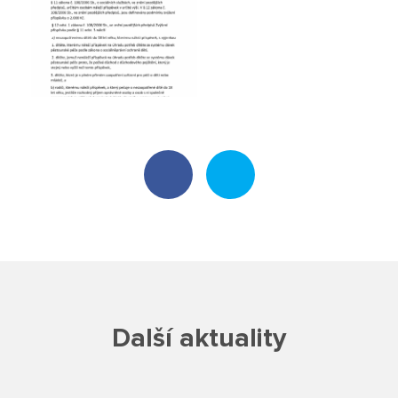
Poradenské služby ve škole
Knihovna
O škole
Úřední vývěska
Koncepce školy
Jak to u nás vypadá
Historie školy
Další aktuality
Sponzoři a spolupráce
Boj proti korupci