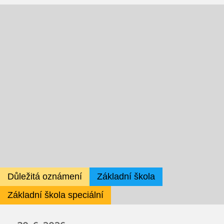
Školská rada
Výroční zprávy
Videor
Volná místa
Fakultní škola
Aktuálně
Aktuality
Důležitá oznámení
Základní škola
Základní škola speciální
Organizace školního roku