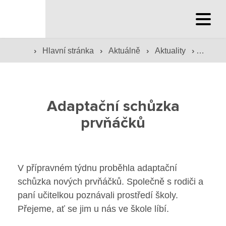
Hlavní stránka
›
›
›
›
Hlavní stránka
Aktuálně
Aktuality
Adapta
Hlavní stránka
Služby školy
Adaptační schůzka
Družina a klub
prvňáčků
Internát
Péče o žáky
V přípravném týdnu proběhla adaptační
schůzka nových prvňáčků. Společně s rodiči a
Prevence
paní učitelkou poznávali prostředí školy.
Přejeme, ať se jim u nás ve škole líbí.
Jídelna