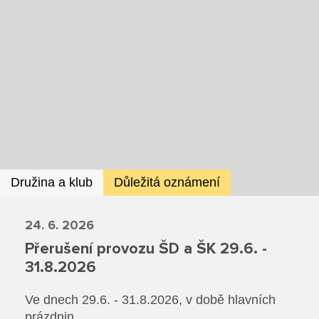
Dokumenty ZŠ
Režim dne
Dokumenty ZŠS
Pečovatelské služby
Ze života ZŠ
Dokumenty MŠ
Ze života ZŠS
Prodavačské práce
Kontakty ZŠ
Ze života MŠ
Kontakty ZŠS
Provozní služby
Kontakty MŠ
Pro žáky SŠ
Družina a klub
Důležitá oznámení
Výuka na SŠ
Maturitní zkoušky
24. 6. 2026
Přerušení provozu ŠD a ŠK 29.6. -
Závěrečné zkoušky
31.8.2026
Nabídka akcí pro studenty
Ve dnech 29.6. - 31.8.2026, v době hlavních
prázdnin.