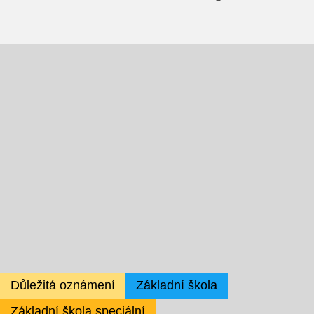
Školská rada
Výroční zprávy
Videor
Volná místa
Fakultní škola
Aktuálně
Aktuality
Organizace školního roku
Důležitá oznámení
Základní škola
Základní škola speciální