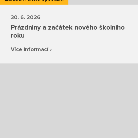
Fotky z akcí školy
Projekty
30. 6. 2026
Prázdniny a začátek nového školního
Ceník poskytovaných služeb
roku
Více informací ›
Kontakty
Obecné kontakty
Vedení školy
Střední škola
Hlavní stránka