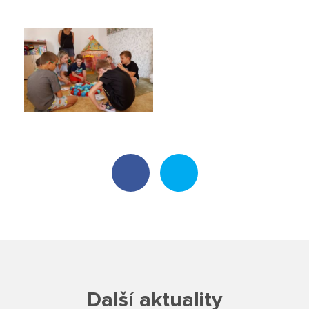
Poradenské služby ve škole
Knihovna
O škole
Úřední vývěska
Koncepce školy
Jak to u nás vypadá
Historie školy
Sponzoři a spolupráce
Další aktuality
Boj proti korupci