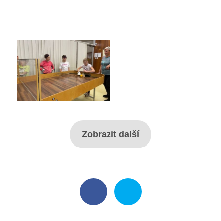
Projekty
Ceník poskytovaných služeb
Kontakty
Obecné kontakty
Vedení školy
Zobrazit další
Střední škola
Hlavní stránka
Základní škola