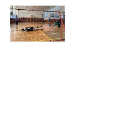
Školská rada
Výroční zprávy
Videor
Volná místa
Fakultní škola
Aktuálně
Aktuality
Organizace školního roku
Fotky z akcí školy