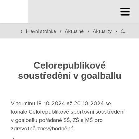
Hlavní stránka
Hlavní stránka
Aktuálně
Aktuality
Celorepublikové soustředění v goalballu
›
›
›
›
Služby školy
Družina a klub
Celorepublikové
soustředění v goalballu
Internát
Péče o žáky
V termínu 18. 10. 2024 až 20. 10. 2024 se
Prevence
konalo Celorepublikové sportovní soustředění
v goalballu pořádané SŠ, ZŠ a MŠ pro
Jídelna
zdravotně znevýhodněné.