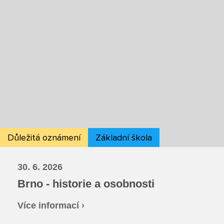
Rozvrhy SŠ
Ze života SŠ
Dokumenty SŠ
Kontakty SŠ
Důležitá oznámení
Základní škola
30. 6. 2026
Brno - historie a osobnosti
Více informací ›