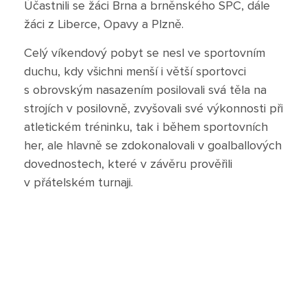
Poradenské služby ve škole
Účastnili se žáci Brna a brněnského SPC, dále
žáci z Liberce, Opavy a Plzně.
Knihovna
Celý víkendový pobyt se nesl ve sportovním
duchu, kdy všichni menší i větší sportovci
O škole
s obrovským nasazením posilovali svá těla na
strojích v posilovně, zvyšovali své výkonnosti při
Úřední vývěska
atletickém tréninku, tak i během sportovních
her, ale hlavně se zdokonalovali v goalballových
Koncepce školy
dovednostech, které v závěru prověřili
v přátelském turnaji.
Jak to u nás vypadá
Historie školy
Sponzoři a spolupráce
Boj proti korupci