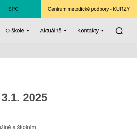
SPC
Centrum metodické podpory - KURZY
O škole
Aktuálně
Kontakty
3.1. 2025
užině a školním