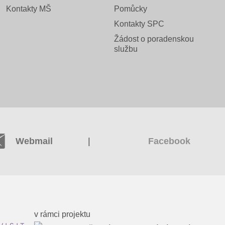
Kontakty MŠ
Pomůcky
Kontakty SPC
Žádost o poradenskou
službu
|
Webmail
Facebook
v rámci projektu