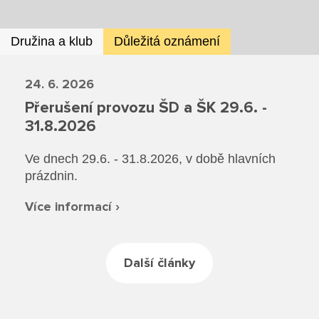
Rekondiční a sportovní masér
Dokumenty ZŠ
Režim dne
Dokumenty ZŠS
Pečovatelské služby
Ze života ZŠ
Družina a klub
Důležitá oznámení
Dokumenty MŠ
Ze života ZŠS
Prodavačské práce
Kontakty ZŠ
24. 6. 2026
Ze života MŠ
Kontakty ZŠS
Přerušení provozu ŠD a ŠK 29.6. -
Provozní služby
31.8.2026
Kontakty MŠ
Pro žáky SŠ
Ve dnech 29.6. - 31.8.2026, v době hlavních
prázdnin.
Výuka na SŠ
Více informací ›
Maturitní zkoušky
Závěrečné zkoušky
Další články
Nabídka akcí pro studenty