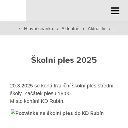
Hlavní stránka
›
›
›
›
Hlavní stránka
Aktuálně
Aktuality
Školní
Hlavní stránka
Služby školy
Školní ples 2025
Družina a klub
Internát
20.3.2025 se koná tradiční školní ples střední
školy. Začátek plesu 18:00.
Péče o žáky
Místo konání KD Rubín.
Prevence
Jídelna