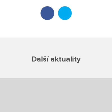
Poradenské služby ve škole
Knihovna
O škole
Úřední vývěska
Další aktuality
Koncepce školy
Jak to u nás vypadá
Historie školy
Sponzoři a spolupráce
Boj proti korupci