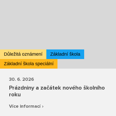
Školská rada
Výroční zprávy
Videor
Volná místa
Důležitá oznámení
Základní škola
Fakultní škola
Základní škola speciální
Aktuálně
30. 6. 2026
Prázdniny a začátek nového školního
Aktuality
roku
Organizace školního roku
Více informací ›