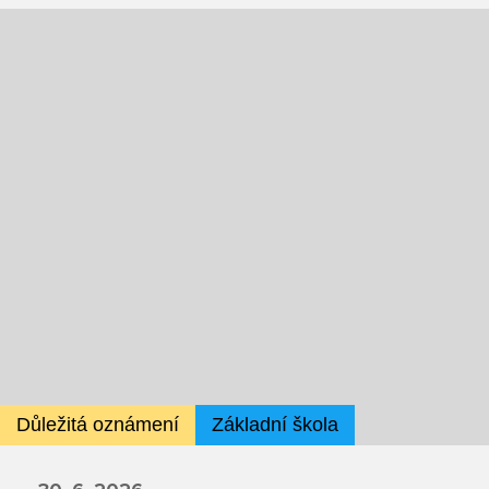
Fotky z akcí školy
Projekty
Ceník poskytovaných služeb
Kontakty
Obecné kontakty
Vedení školy
Střední škola
Důležitá oznámení
Základní škola
Hlavní stránka