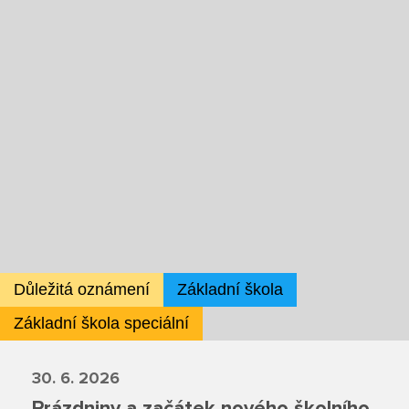
Školská rada
Výroční zprávy
Videor
Volná místa
Fakultní škola
Aktuálně
Důležitá oznámení
Základní škola
Aktuality
Základní škola speciální
Organizace školního roku
30. 6. 2026
Prázdniny a začátek nového školního