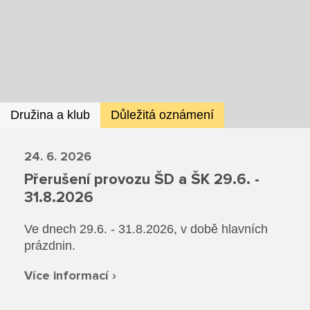
Dokumenty ZŠ
Režim dne
Dokumenty ZŠS
Pečovatelské služby
Ze života ZŠ
Dokumenty MŠ
Ze života ZŠS
Prodavačské práce
Kontakty ZŠ
Ze života MŠ
Kontakty ZŠS
Provozní služby
Družina a klub
Důležitá oznámení
Kontakty MŠ
Pro žáky SŠ
24. 6. 2026
Přerušení provozu ŠD a ŠK 29.6. -
Výuka na SŠ
31.8.2026
Maturitní zkoušky
Ve dnech 29.6. - 31.8.2026, v době hlavních
prázdnin.
Závěrečné zkoušky
Více informací ›
Nabídka akcí pro studenty