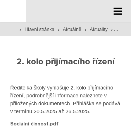
Hlavní stránka
›
›
›
›
Hlavní stránka
Aktuálně
Aktuality
2. kolo
Hlavní stránka
Služby školy
2. kolo přijímacího řízení
Družina a klub
Internát
Ředitelka školy vyhlašuje 2. kolo přijímacího
řízení, podrobnější informace naleznete v
Péče o žáky
přiložených dokumentech. Přihláška se podává
Prevence
v termínu 20.5.2025 až 26.5.2025.
Sociální činnost.pdf
Jídelna