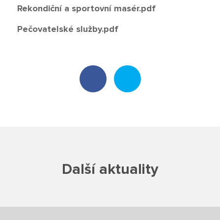
Rekondiční a sportovní masér.pdf
Poradenské služby ve škole
Pečovatelské služby.pdf
Knihovna
O škole
Úřední vývěska
Koncepce školy
Jak to u nás vypadá
Další aktuality
Historie školy
Sponzoři a spolupráce
Boj proti korupci