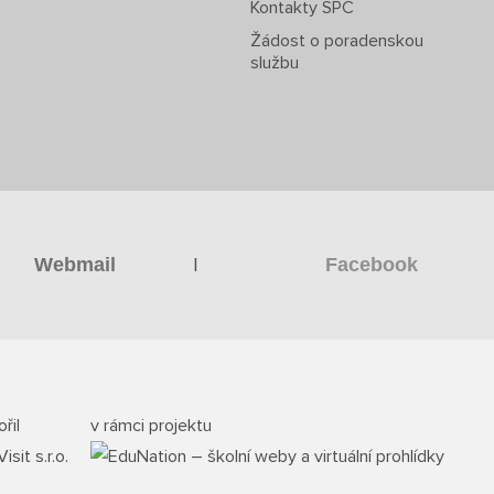
Kontakty SPC
Žádost o poradenskou
službu
|
Webmail
Facebook
řil
v rámci projektu