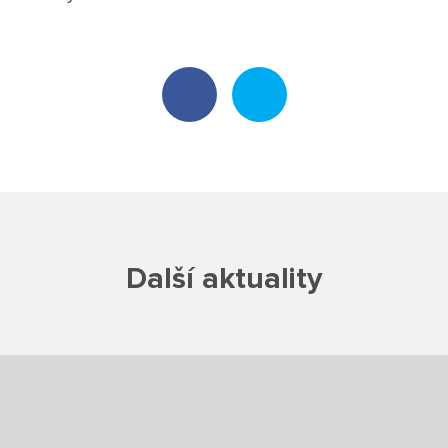
Poradenské služby ve škole
Knihovna
O škole
Úřední vývěska
Koncepce školy
Další aktuality
Jak to u nás vypadá
Historie školy
Sponzoři a spolupráce
Boj proti korupci