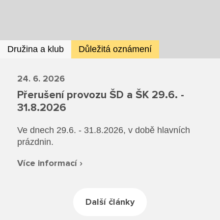
Dokumenty ZŠ
Režim dne
Dokumenty ZŠS
Pečovatelské služby
Ze života ZŠ
Dokumenty MŠ
Ze života ZŠS
Prodavačské práce
Družina a klub
Důležitá oznámení
Kontakty ZŠ
Ze života MŠ
Kontakty ZŠS
Provozní služby
24. 6. 2026
Kontakty MŠ
Přerušení provozu ŠD a ŠK 29.6. -
Pro žáky SŠ
31.8.2026
Výuka na SŠ
Ve dnech 29.6. - 31.8.2026, v době hlavních
prázdnin.
Maturitní zkoušky
Více informací ›
Závěrečné zkoušky
Nabídka akcí pro studenty
Další články