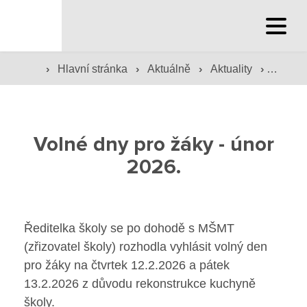
Hlavní stránka
›
›
›
›
Hlavní stránka
Aktuálně
Aktuality
Volné d
Hlavní stránka
Služby školy
Volné dny pro žáky - únor
Družina a klub
2026.
Internát
Péče o žáky
Ředitelka školy se po dohodě s MŠMT
(zřizovatel školy) rozhodla vyhlásit volný den
Prevence
pro žáky na čtvrtek 12.2.2026 a pátek
13.2.2026 z důvodu rekonstrukce kuchyně
Jídelna
školy.