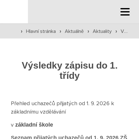
Hlavní stránka
Hlavní stránka
Aktuálně
Aktuality
Výsledky zápisu do 1. třídy
›
›
›
›
Hlavní stránka
Služby školy
Výsledky zápisu do 1.
Družina a klub
třídy
Internát
Péče o žáky
Přehled uchazečů přijatých od 1. 9. 2026 k
základnímu vzdělávání
Prevence
v
základní škole
Jídelna
Seznam přijatých uchazečů od 1. 9. 2026 ZŠ