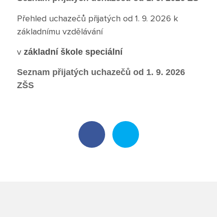
Poradenské služby ve škole
Přehled uchazečů přijatých od 1. 9. 2026 k
základnímu vzdělávání
Knihovna
v
základní škole speciální
O škole
Seznam přijatých uchazečů od 1. 9. 2026
ZŠS
Úřední vývěska
Koncepce školy
Jak to u nás vypadá
Historie školy
Sponzoři a spolupráce