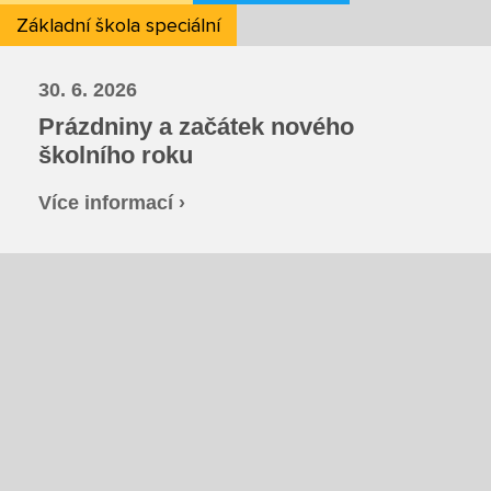
Fotky z akcí školy
Základní škola speciální
Projekty
30. 6. 2026
Prázdniny a začátek nového
Ceník poskytovaných služeb
školního roku
Kontakty
Více informací ›
Obecné kontakty
Vedení školy
Střední škola