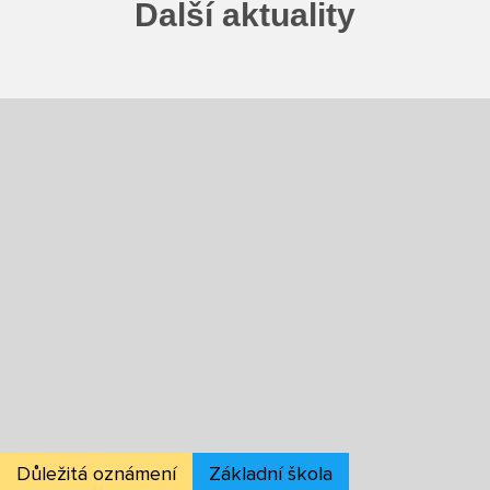
Boj proti korupci
Další aktuality
Školská rada
Výroční zprávy
Videor
Volná místa
Fakultní škola
Aktuálně
Aktuality
Organizace školního roku
Důležitá oznámení
Základní škola