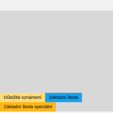
Školská rada
Výroční zprávy
Videor
Volná místa
Fakultní škola
Aktuálně
Aktuality
Důležitá oznámení
Základní škola
Organizace školního roku
Základní škola speciální