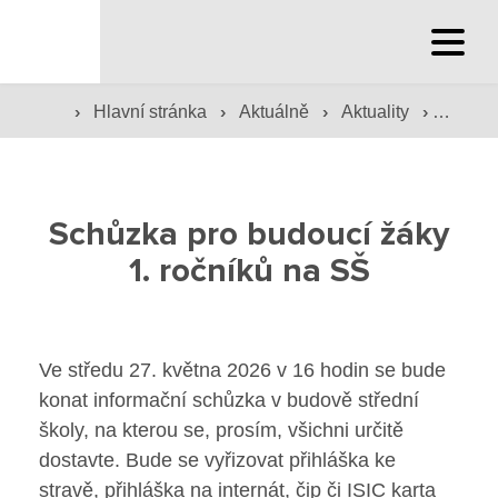
Hlavní stránka
›
›
›
›
Hlavní stránka
Aktuálně
Aktuality
Schůzk
Hlavní stránka
Služby školy
Schůzka pro budoucí žáky
Družina a klub
1. ročníků na SŠ
Internát
Péče o žáky
Ve středu 27. května 2026 v 16 hodin se bude
konat informační schůzka v budově střední
Prevence
školy, na kterou se, prosím, všichni určitě
dostavte. Bude se vyřizovat přihláška ke
Jídelna
stravě, přihláška na internát, čip či ISIC karta