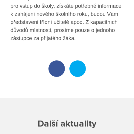
pro vstup do školy, získáte potřebné informace
Poradenské služby ve škole
k zahájení nového školního roku, budou Vám
představeni třídní učitelé apod. Z kapacitních
Knihovna
důvodů místnosti, prosíme pouze o jednoho
zástupce za přijatého žáka.
O škole
Úřední vývěska
Koncepce školy
Jak to u nás vypadá
Historie školy
Sponzoři a spolupráce
Další aktuality
Boj proti korupci