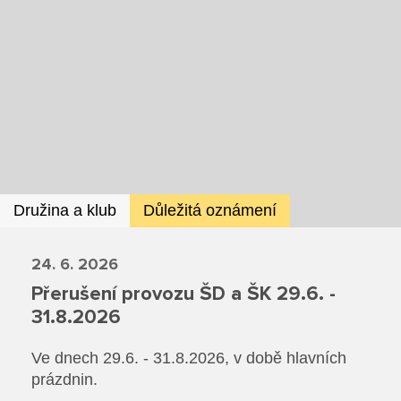
Dokumenty ZŠ
Režim dne
Dokumenty ZŠS
Pečovatelské služby
Ze života ZŠ
Dokumenty MŠ
Ze života ZŠS
Prodavačské práce
Kontakty ZŠ
Ze života MŠ
Kontakty ZŠS
Provozní služby
Kontakty MŠ
Pro žáky SŠ
Družina a klub
Důležitá oznámení
Výuka na SŠ
24. 6. 2026
Maturitní zkoušky
Přerušení provozu ŠD a ŠK 29.6. -
31.8.2026
Závěrečné zkoušky
Ve dnech 29.6. - 31.8.2026, v době hlavních
Nabídka akcí pro studenty
prázdnin.