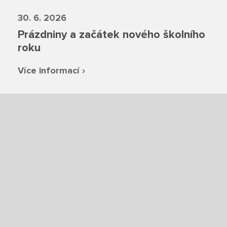
Fotky z akcí školy
30. 6. 2026
Projekty
Prázdniny a začátek nového školního
roku
Ceník poskytovaných služeb
Více informací ›
Kontakty
Obecné kontakty
Vedení školy
Střední škola
Hlavní stránka