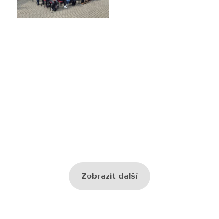
Školská rada
Výroční zprávy
Videor
Volná místa
Fakultní škola
Aktuálně
Aktuality
Zobrazit další
Organizace školního roku
Fotky z akcí školy