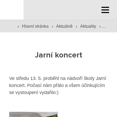
Hlavní stránka
Hlavní stránka
›
›
›
›
Hlavní stránka
Aktuálně
Aktuality
Jarní k
Služby školy
Jarní koncert
Družina a klub
Internát
Ve středu 13. 5. proběhl na nádvoří školy Jarní
Péče o žáky
koncert. Počasí nám přálo a všem účinkujícím
se vystoupení vydařilo:)
Prevence
Jídelna