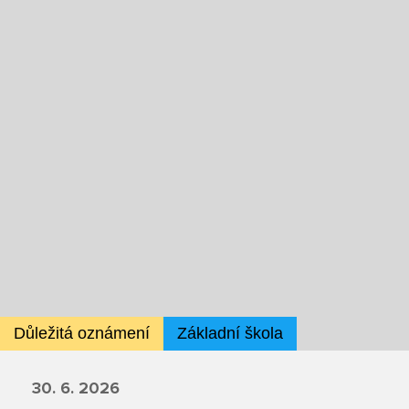
Režim dne
Dokumenty ZŠS
Pečovatelské služby
Ze života ZŠ
Dokumenty MŠ
Ze života ZŠS
Prodavačské práce
Kontakty ZŠ
Ze života MŠ
Kontakty ZŠS
Provozní služby
Kontakty MŠ
Pro žáky SŠ
Výuka na SŠ
Maturitní zkoušky
Závěrečné zkoušky
Důležitá oznámení
Základní škola
Nabídka akcí pro studenty
30. 6. 2026
Rozvrhy SŠ