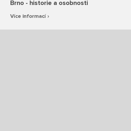
Brno - historie a osobnosti
Ze života SŠ
Více informací ›
Dokumenty SŠ
Kontakty SŠ