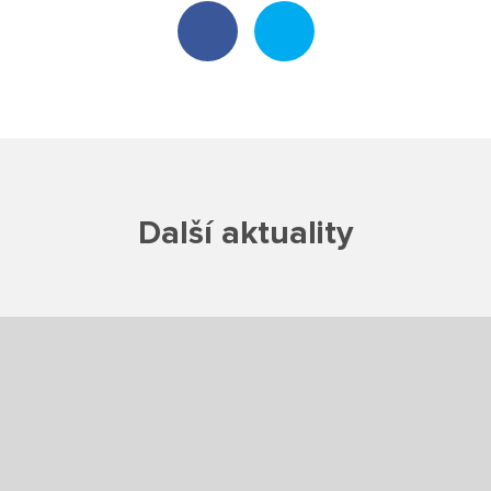
Projekty
Ceník poskytovaných služeb
Kontakty
Obecné kontakty
Další aktuality
Vedení školy
Střední škola
Hlavní stránka
Základní škola