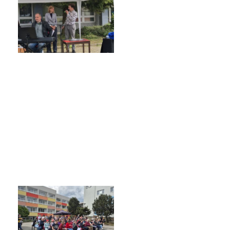
Poradenské služby ve škole
Knihovna
O škole
Úřední vývěska
Koncepce školy
Jak to u nás vypadá
Historie školy
Sponzoři a spolupráce
Boj proti korupci