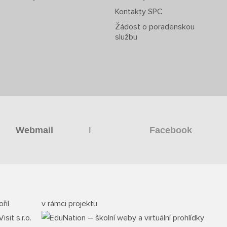
Kontakty SPC
Žádost o poradenskou
službu
|
Webmail
Facebook
řil
v rámci projektu