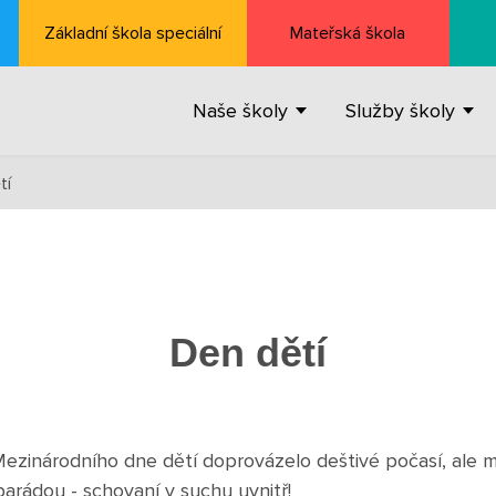
Základní škola speciální
Mateřská škola
Naše školy
Služby školy
tí
Den dětí
Mezinárodního dne dětí doprovázelo deštivé počasí, ale my
 parádou - schovaní v suchu uvnitř!