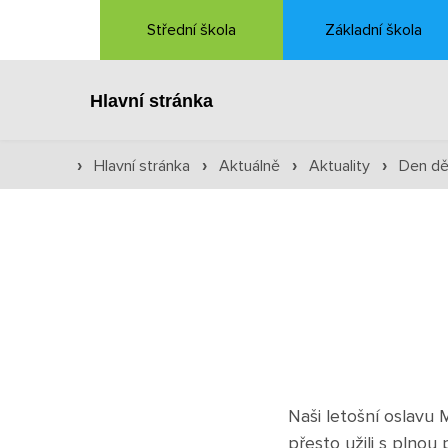
Střední škola
Základní škola
Hlavní stránka
Hlavní stránka
Aktuálně
Aktuality
Den dě
›
›
›
›
Naši letošní oslavu 
přesto užili s plnou