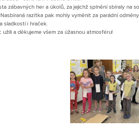
ta zábavných her a úkolů, za jejichž splnění sbíraly na s
a. Nasbíraná razítka pak mohly vyměnit za parádní odměn
 sladkostí i hraček.
c užili a děkujeme všem za úžasnou atmosféru!