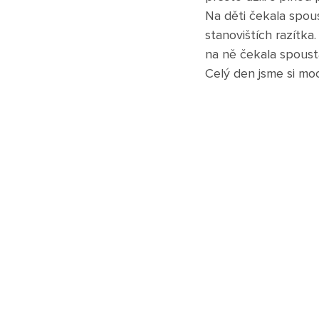
Na děti čekala spous
stanovištích razítk
na ně čekala spousta
Celý den jsme si mo