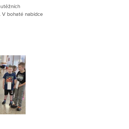
outěžních
y. V bohaté nabídce