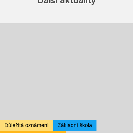
Další aktuality
Školská rada
Výroční zprávy
Videor
Volná místa
Fakultní škola
Aktuálně
Aktuality
Organizace školního roku
Důležitá oznámení
Základní škola
Fotky z akcí školy