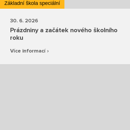
Základní škola speciální
Projekty
30. 6. 2026
Ceník poskytovaných služeb
Prázdniny a začátek nového školního
roku
Kontakty
Více informací ›
Obecné kontakty
Vedení školy
Střední škola
Hlavní stránka