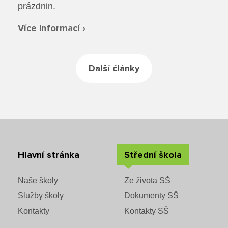
Rozvrhy SŠ
prázdnin.
Více informací ›
Ze života SŠ
Dokumenty SŠ
Další články
Kontakty SŠ
Hlavní stránka
Střední škola
Naše školy
Ze života SŠ
Služby školy
Dokumenty SŠ
Kontakty
Kontakty SŠ