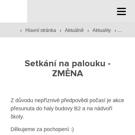
Hlavní stránka
›
›
›
›
Hlavní stránka
Aktuálně
Aktuality
Setkán
Hlavní stránka
Služby školy
Setkání na palouku -
Družina a klub
ZMĚNA
Internát
Péče o žáky
Z důvodu nepříznivé předpovědi počasí je akce
přesunuta do haly budovy B2 a na nádvoří
Prevence
školy.
Jídelna
Děkujeme za pochopení :)