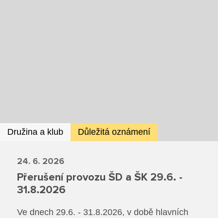
Dokumenty ZŠ
Režim dne
Dokumenty ZŠS
Pečovatelské služby
Ze života ZŠ
Dokumenty MŠ
Ze života ZŠS
Prodavačské práce
Kontakty ZŠ
Ze života MŠ
Kontakty ZŠS
Provozní služby
Kontakty MŠ
Pro žáky SŠ
Výuka na SŠ
Družina a klub
Důležitá oznámení
Maturitní zkoušky
24. 6. 2026
Závěrečné zkoušky
Přerušení provozu ŠD a ŠK 29.6. -
31.8.2026
Nabídka akcí pro studenty
Ve dnech 29.6. - 31.8.2026, v době hlavních