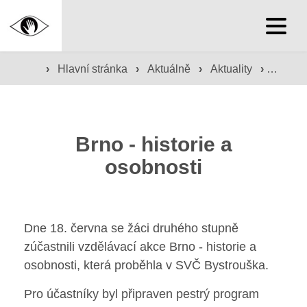
Hlavní stránka
›
Hlavní stránka
›
Aktuálně
›
Aktuality
›
Brno - 
Služby školy
Družina a klub
Brno - historie a
osobnosti
Internát
Péče o žáky
Dne 18. června se žáci druhého stupně
Prevence
zúčastnili vzdělávací akce Brno - historie a
osobnosti, která proběhla v SVČ Bystrouška.
Jídelna
Pro účastníky byl připraven pestrý program