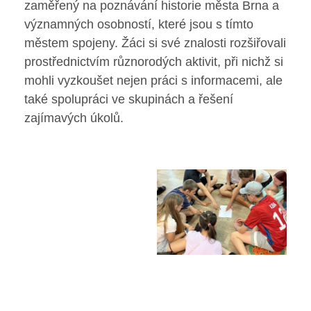
Poradenské služby ve škole
zaměřený na poznávání historie města Brna a
významných osobností, které jsou s tímto
Knihovna
městem spojeny. Žáci si své znalosti rozšiřovali
prostřednictvím různorodých aktivit, při nichž si
O škole
mohli vyzkoušet nejen práci s informacemi, ale
také spolupráci ve skupinách a řešení
Úřední vývěska
zajímavých úkolů.
Koncepce školy
Jak to u nás vypadá
Historie školy
Sponzoři a spolupráce
Boj proti korupci