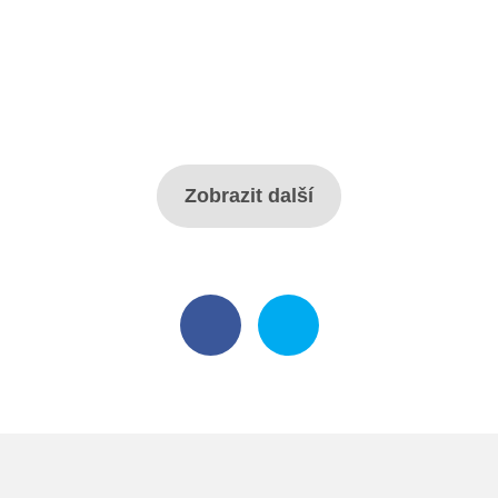
Projekty
Ceník poskytovaných služeb
Kontakty
Zobrazit další
Obecné kontakty
Vedení školy
Střední škola
Hlavní stránka
Základní škola