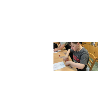
Školská rada
Výroční zprávy
Videor
Volná místa
Fakultní škola
Aktuálně
Aktuality
Organizace školního roku
Fotky z akcí školy