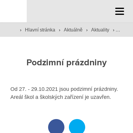
Hlavní stránka
›
›
›
›
Hlavní stránka
Aktuálně
Aktuality
Podzim
Hlavní stránka
Služby školy
Podzimní prázdniny
Družina a klub
Internát
Od 27. - 29.10.2021 jsou podzimní prázdniny.
Areál škol a školských zařízení je uzavřen.
Péče o žáky
Prevence
Jídelna