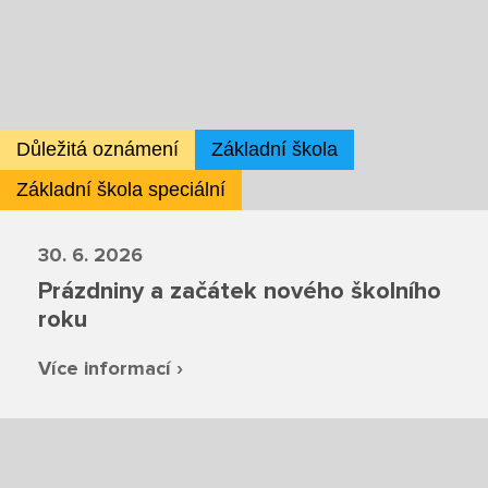
Školská rada
Výroční zprávy
Důležitá oznámení
Základní škola
Videor
Základní škola speciální
Volná místa
30. 6. 2026
Fakultní škola
Prázdniny a začátek nového školního
roku
Aktuálně
Více informací ›
Aktuality
Organizace školního roku