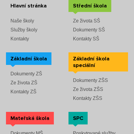
Rozvrhy SŠ
Hlavní stránka
Střední škola
Ze života SŠ
Naše školy
Ze života SŠ
Služby školy
Dokumenty SŠ
Dokumenty SŠ
Kontakty
Kontakty SŠ
Kontakty SŠ
Základní škola
Základní škola
speciální
Dokumenty ZŠ
Dokumenty ZŠS
Ze života ZŠ
Ze života ZŠS
Kontakty ZŠ
Kontakty ZŠS
Mateřská škola
SPC
Dokumenty MŠ
Poskytované služby