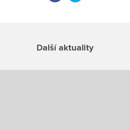
Poradenské služby ve škole
Knihovna
O škole
Další aktuality
Úřední vývěska
Koncepce školy
Jak to u nás vypadá
Historie školy
Sponzoři a spolupráce
Boj proti korupci