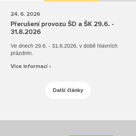
Rekondiční a sportovní masér
Dokumenty ZŠ
Režim dne
24. 6. 2026
Dokumenty ZŠS
Pečovatelské služby
Ze života ZŠ
Přerušení provozu ŠD a ŠK 29.6. -
Dokumenty MŠ
Ze života ZŠS
Prodavačské práce
31.8.2026
Kontakty ZŠ
Ze života MŠ
Kontakty ZŠS
Provozní služby
Ve dnech 29.6. - 31.8.2026, v době hlavních
prázdnin.
Kontakty MŠ
Pro žáky SŠ
Více informací ›
Výuka na SŠ
Další články
Maturitní zkoušky
Závěrečné zkoušky
Nabídka akcí pro studenty