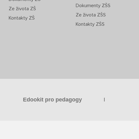
Dokumenty ZŠS
Ze života ZŠ
Ze života ZŠS
Kontakty ZŠ
Kontakty ZŠS
|
Edookit pro pedagogy