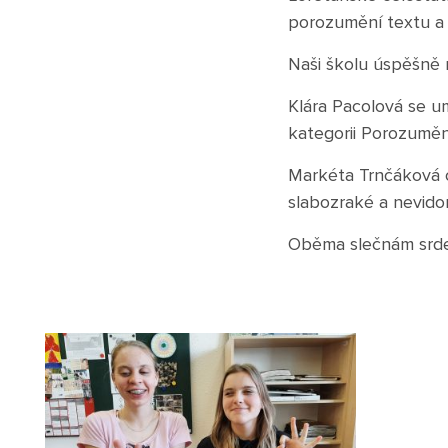
porozumění textu a 
Naši školu úspěšně 
Klára Pacolová se umí
kategorii Porozuměn
Markéta Trnčáková o
slabozraké a nevido
Oběma slečnám srde