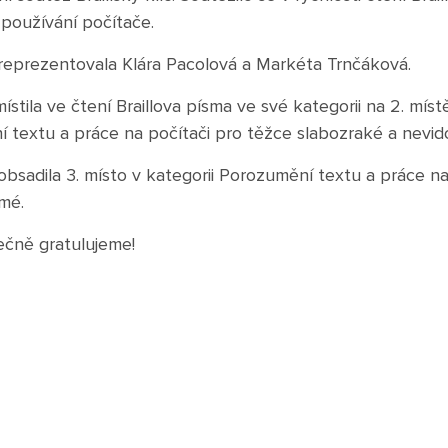
používání počítače.
reprezentovala Klára Pacolová a Markéta Trnčáková.
stila ve čtení Braillova písma ve své kategorii na 2. míst
í textu a práce na počítači pro těžce slabozraké a nevi
bsadila 3. místo v kategorii Porozumění textu a práce na
mé.
čně gratulujeme!