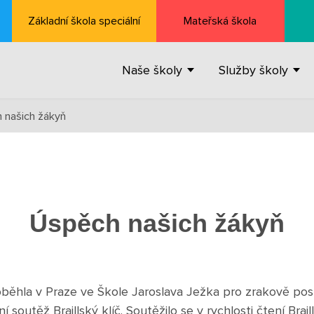
Základní škola speciální
Mateřská škola
Naše školy
Služby školy
 našich žákyň
Úspěch našich žákyň
oběhla v Praze ve Škole Jaroslava Ježka pro zrakově pos
 soutěž Braillský klíč. Soutěžilo se v rychlosti čtení Brai