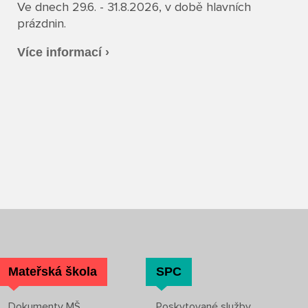
Ve dnech 29.6. - 31.8.2026, v době hlavních
prázdnin.
Více informací ›
Mateřská škola
SPC
Dokumenty MŠ
Poskytované služby