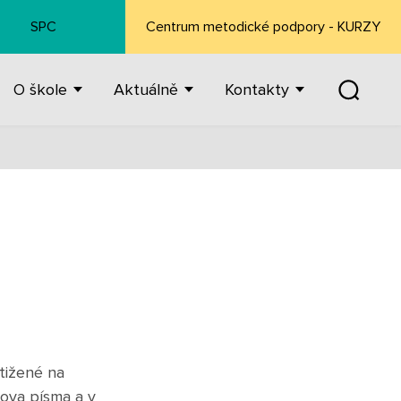
SPC
Centrum metodické podpory - KURZY
O škole
Aktuálně
Kontakty
tižené na
llova písma a v