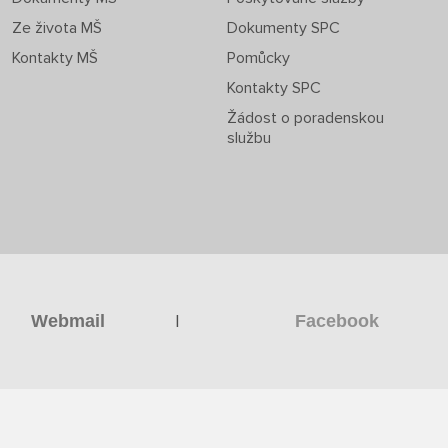
Ze života MŠ
Dokumenty SPC
Kontakty MŠ
Pomůcky
Kontakty SPC
Žádost o poradenskou
službu
|
Webmail
Facebook