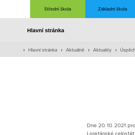
Střední škola
Základní škola
Hlavní stránka
Hlavní stránka
Aktuálně
Aktuality
Úspěch
›
›
›
›
Dne 20. 10. 2021 pr
Loretánské celostátní