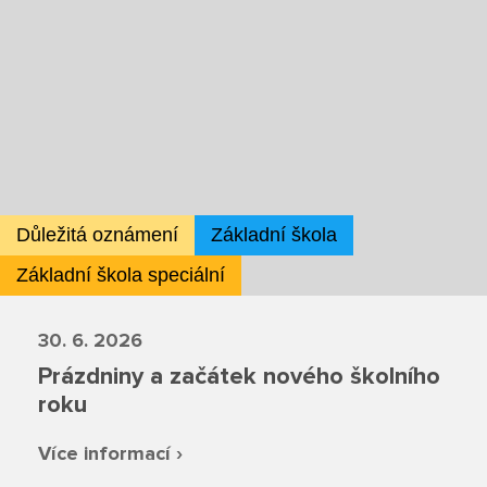
Projekty
Ceník poskytovaných služeb
Kontakty
Obecné kontakty
Důležitá oznámení
Základní škola
Základní škola speciální
Vedení školy
30. 6. 2026
Prázdniny a začátek nového školního
Střední škola
roku
Více informací ›
Hlavní stránka
Základní škola