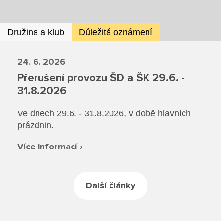
Rozvrhy SŠ
Ze života SŠ
Družina a klub
Důležitá oznámení
Dokumenty SŠ
24. 6. 2026
Kontakty SŠ
Přerušení provozu ŠD a ŠK 29.6. -
31.8.2026
Ve dnech 29.6. - 31.8.2026, v době hlavních
prázdnin.
Více informací ›
Další články