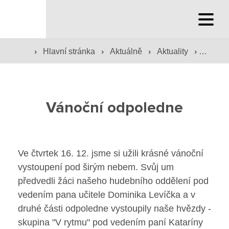
Hlavní stránka
›
›
›
›
Hlavní stránka
Aktuálně
Aktuality
Vánočn
Hlavní stránka
Služby školy
Vánoční odpoledne
Družina a klub
Internát
Ve čtvrtek 16. 12. jsme si užili krásné vánoční
Péče o žáky
vystoupení pod širým nebem. Svůj um
předvedli žáci našeho hudebního oddělení pod
Prevence
vedením pana učitele Dominika Levíčka a v
druhé části odpoledne vystoupily naše hvězdy -
Jídelna
skupina "V rytmu" pod vedením paní Kataríny