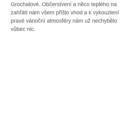
Grochalové. Občerstvení a něco teplého na
Poradenské služby ve škole
zahřátí nám všem přišlo vhod a k vykouzlení
pravé vánoční atmosféry nám už nechybělo
Knihovna
vůbec nic.
O škole
Úřední vývěska
Koncepce školy
Jak to u nás vypadá
Historie školy
Sponzoři a spolupráce
Boj proti korupci