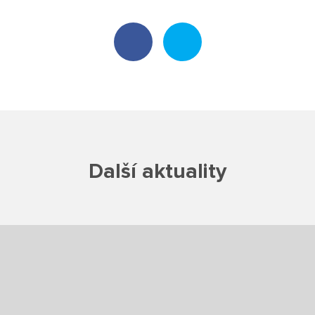
Školská rada
Výroční zprávy
Videor
Volná místa
Fakultní škola
Další aktuality
Aktuálně
Aktuality
Organizace školního roku
Fotky z akcí školy