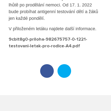
lhůtě po prodělání nemoci. Od 17. 1. 2022
Poradenské služby ve škole
bude probíhat antigenní testování dětí a žáků
Knihovna
jen každé pondělí.
V přiloženém letáku najdete další informace.
O škole
9cbit8g0-priloha-982675757-0-1221-
testovani-letak-pro-rodice-A4.pdf
Úřední vývěska
Koncepce školy
Jak to u nás vypadá
Historie školy
Sponzoři a spolupráce
Boj proti korupci