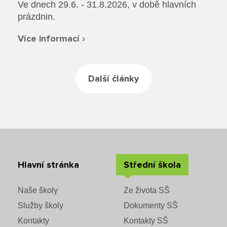
Rozvrhy SŠ
Ve dnech 29.6. - 31.8.2026, v době hlavních
prázdnin.
Ze života SŠ
Více informací ›
Dokumenty SŠ
Další články
Kontakty SŠ
Hlavní stránka
Střední škola
Naše školy
Ze života SŠ
Služby školy
Dokumenty SŠ
Kontakty
Kontakty SŠ