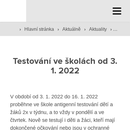
Hlavní stránka
›
›
›
›
Hlavní stránka
Aktuálně
Aktuality
Testová
Hlavní stránka
Služby školy
Testování ve školách od 3.
Družina a klub
1. 2022
Internát
Péče o žáky
V období od 3. 1. 2022 do 16. 1. 2022
proběhne ve škole antigenní testování dětí a
Prevence
žáků 2x v týdnu, a to vždy v pondělí a ve
čtvrtek. Nově se testují i děti a žáci, kteří mají
Jídelna
dokončené očkování nebo jsou v ochranné