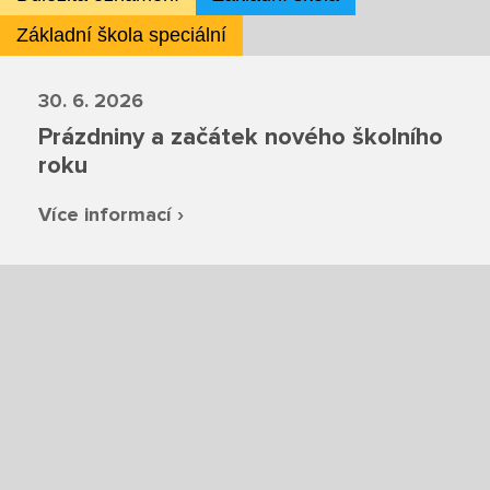
Základní škola speciální
Projekty
30. 6. 2026
Ceník poskytovaných služeb
Prázdniny a začátek nového školního
roku
Kontakty
Více informací ›
Obecné kontakty
Vedení školy
Střední škola
Hlavní stránka