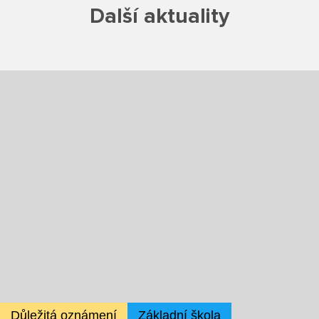
Další aktuality
Školská rada
Výroční zprávy
Videor
Volná místa
Fakultní škola
Aktuálně
Aktuality
Organizace školního roku
Důležitá oznámení
Základní škola
Fotky z akcí školy