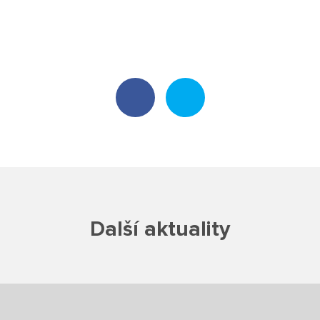
Poradenské služby ve škole
Knihovna
O škole
Úřední vývěska
Koncepce školy
Jak to u nás vypadá
Další aktuality
Historie školy
Sponzoři a spolupráce
Boj proti korupci