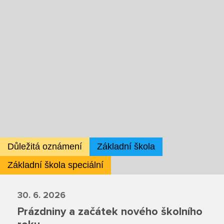
Školská rada
Výroční zprávy
Videor
Volná místa
Fakultní škola
Důležitá oznámení
Základní škola
Aktuálně
Základní škola speciální
Aktuality
30. 6. 2026
Organizace školního roku
Prázdniny a začátek nového školního