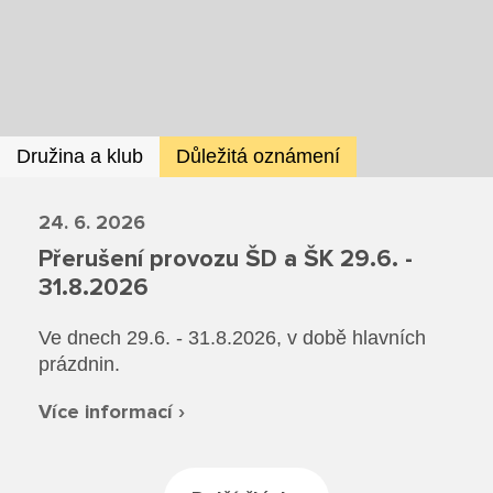
Dokumenty ZŠ
Režim dne
Dokumenty ZŠS
Pečovatelské služby
Ze života ZŠ
Dokumenty MŠ
Ze života ZŠS
Prodavačské práce
Kontakty ZŠ
Ze života MŠ
Kontakty ZŠS
Družina a klub
Důležitá oznámení
Provozní služby
Kontakty MŠ
24. 6. 2026
Pro žáky SŠ
Přerušení provozu ŠD a ŠK 29.6. -
31.8.2026
Výuka na SŠ
Ve dnech 29.6. - 31.8.2026, v době hlavních
Maturitní zkoušky
prázdnin.
Závěrečné zkoušky
Více informací ›
Nabídka akcí pro studenty