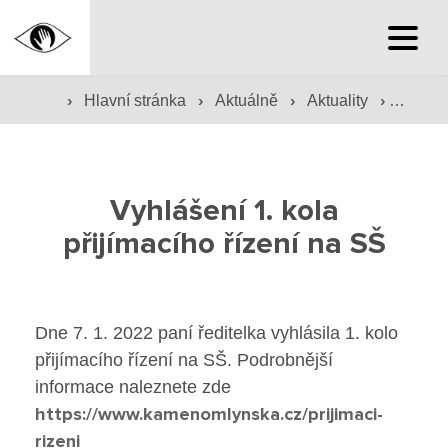
Hlavní stránka
›
›
›
›
Hlavní stránka
Aktuálně
Aktuality
Vyhláše
Hlavní stránka
Služby školy
Vyhlášení 1. kola
Družina a klub
přijímacího řízení na SŠ
Internát
Péče o žáky
Dne 7. 1. 2022 paní ředitelka vyhlásila 1. kolo
přijímacího řízení na SŠ. Podrobnější
Prevence
informace naleznete zde
https://www.kamenomlynska.cz/prijimaci-
Jídelna
rizeni