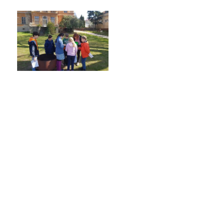
Školská rada
Výroční zprávy
Videor
Volná místa
Fakultní škola
Aktuálně
Aktuality
Organizace školního roku
Fotky z akcí školy