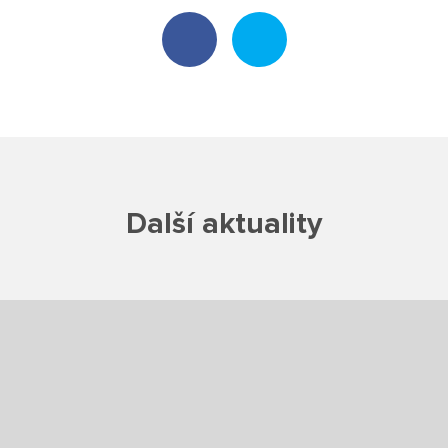
Projekty
Ceník poskytovaných služeb
Kontakty
Obecné kontakty
Další aktuality
Vedení školy
Střední škola
Hlavní stránka
Základní škola