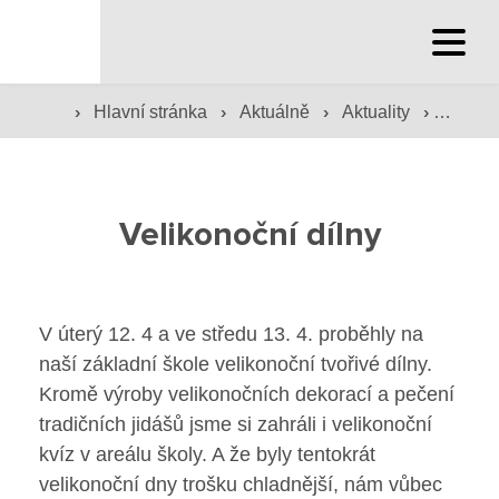
Hlavní stránka
Hlavní stránka
›
›
›
›
Hlavní stránka
Aktuálně
Aktuality
Velikon
Služby školy
Velikonoční dílny
Družina a klub
Internát
V úterý 12. 4 a ve středu 13. 4. proběhly na
Péče o žáky
naší základní škole velikonoční tvořivé dílny.
Kromě výroby velikonočních dekorací a pečení
Prevence
tradičních jidášů jsme si zahráli i velikonoční
Jídelna
kvíz v areálu školy. A že byly tentokrát
velikonoční dny trošku chladnější, nám vůbec