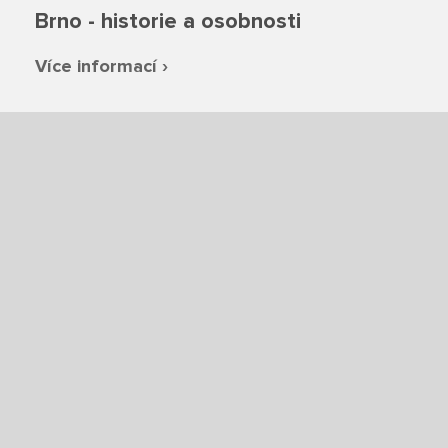
Brno - historie a osobnosti
Ze života SŠ
Více informací ›
Dokumenty SŠ
Kontakty SŠ