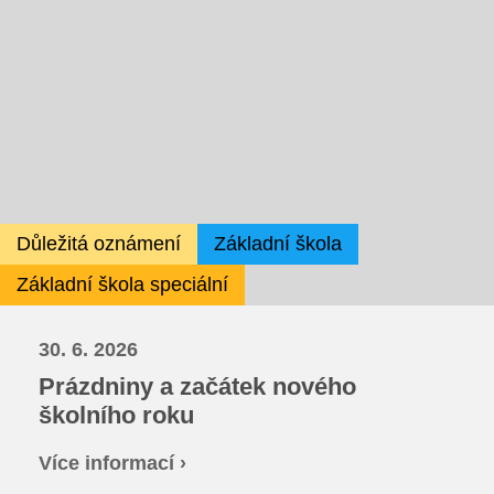
Školská rada
Výroční zprávy
Videor
Volná místa
Důležitá oznámení
Základní škola
Fakultní škola
Základní škola speciální
Aktuálně
30. 6. 2026
Prázdniny a začátek nového
Aktuality
školního roku
Organizace školního roku
Více informací ›