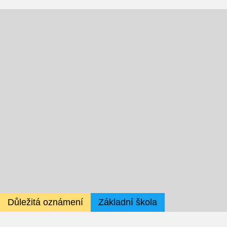
Fotky z akcí školy
Projekty
Ceník poskytovaných služeb
Kontakty
Obecné kontakty
Vedení školy
Střední škola
Důležitá oznámení
Základní škola
Hlavní stránka