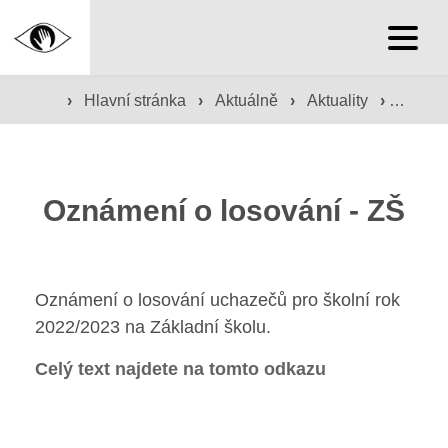
Hlavní stránka
›
Hlavní stránka
›
Aktuálně
›
Aktuality
›
Oznáme
Hlavní stránka
Služby školy
Oznámení o losování - ZŠ
Družina a klub
Internát
Oznámení o losování uchazečů pro školní rok
2022/2023 na Základní školu.
Péče o žáky
Celý text najdete na tomto odkazu
Prevence
Jídelna