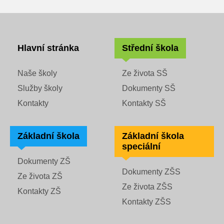
Rozvrhy SŠ
Ze života SŠ
Hlavní stránka
Střední škola
Dokumenty SŠ
Naše školy
Ze života SŠ
Kontakty SŠ
Služby školy
Dokumenty SŠ
Kontakty
Kontakty SŠ
Základní škola
Základní škola
speciální
Dokumenty ZŠ
Dokumenty ZŠS
Ze života ZŠ
Ze života ZŠS
Kontakty ZŠ
Kontakty ZŠS