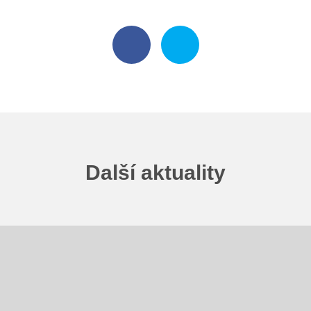
Poradenské služby ve škole
Knihovna
O škole
Úřední vývěska
Koncepce školy
Další aktuality
Jak to u nás vypadá
Historie školy
Sponzoři a spolupráce
Boj proti korupci