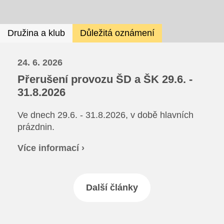
Režim dne
Dokumenty ZŠS
Pečovatelské služby
Ze života ZŠ
Družina a klub
Důležitá oznámení
Dokumenty MŠ
Ze života ZŠS
Prodavačské práce
Kontakty ZŠ
Ze života MŠ
24. 6. 2026
Kontakty ZŠS
Provozní služby
Přerušení provozu ŠD a ŠK 29.6. -
Kontakty MŠ
31.8.2026
Pro žáky SŠ
Ve dnech 29.6. - 31.8.2026, v době hlavních
prázdnin.
Výuka na SŠ
Více informací ›
Maturitní zkoušky
Závěrečné zkoušky
Další články
Nabídka akcí pro studenty