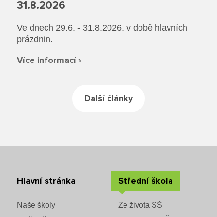
Rozvrhy SŠ
31.8.2026
Ze života SŠ
Ve dnech 29.6. - 31.8.2026, v době hlavních
prázdnin.
Dokumenty SŠ
Více informací ›
Kontakty SŠ
Další články
Hlavní stránka
Střední škola
Naše školy
Ze života SŠ