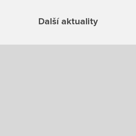
Školská rada
Další aktuality
Výroční zprávy
Videor
Volná místa
Fakultní škola
Aktuálně
Aktuality
Organizace školního roku
Fotky z akcí školy