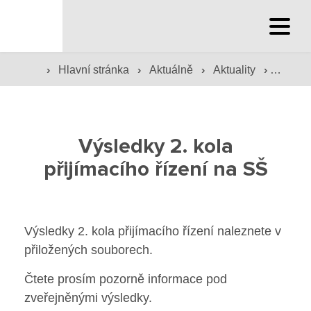
Hlavní stránka
›
›
›
›
Hlavní stránka
Aktuálně
Aktuality
Výsledk
Hlavní stránka
Služby školy
Výsledky 2. kola
Družina a klub
přijímacího řízení na SŠ
Internát
Péče o žáky
Výsledky 2. kola přijímacího řízení naleznete v
přiložených souborech.
Prevence
Čtete prosím pozorně informace pod
Jídelna
zveřejněnými výsledky.