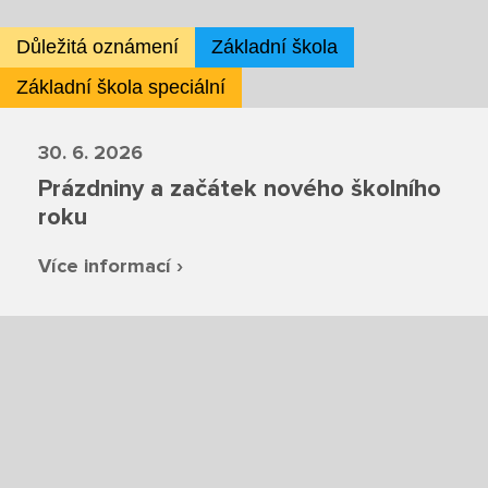
Důležitá oznámení
Základní škola
Projekty
Základní škola speciální
Ceník poskytovaných služeb
30. 6. 2026
Kontakty
Prázdniny a začátek nového školního
roku
Obecné kontakty
Více informací ›
Vedení školy
Střední škola
Hlavní stránka