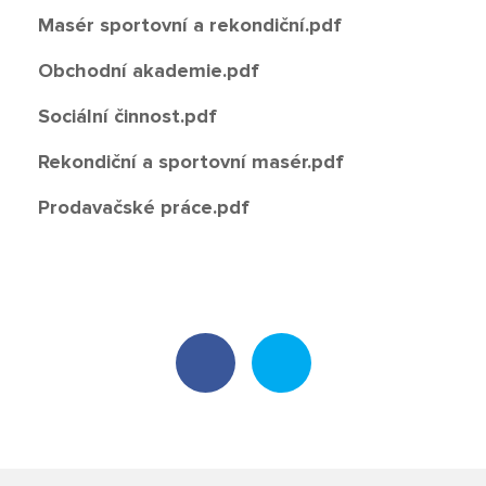
Masér sportovní a rekondiční.pdf
Poradenské služby ve škole
Obchodní akademie.pdf
Knihovna
Sociální činnost.pdf
O škole
Rekondiční a sportovní masér.pdf
Úřední vývěska
Prodavačské práce.pdf
Koncepce školy
Jak to u nás vypadá
Historie školy
Sponzoři a spolupráce
Boj proti korupci