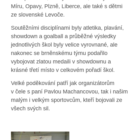
Míru, Opavy, Plzně, Liberce, ale také s dětmi
ze slovenské Levoče.
Knihovna
Soutěžními disciplínami byly atletika, plavání,
O škole
showdown a goalball a průběžné výsledky
jednotlivých škol byly velice vyrovnané, ale
Úřední vývěska
nakonec se brněnskému týmu podařilo
vybojovat zlatou medaili v showdownu a
Koncepce školy
krásné třetí místo v celkovém pořadí škol.
Jak to u nás vypadá
Velké poděkování patří jak organizátorům
v čele s paní Pavlou Machancovou, tak i našim
Historie školy
malým i velkým sportovcům, kteří bojovali ze
všech svých sil.
Sponzoři a spolupráce
Boj proti korupci