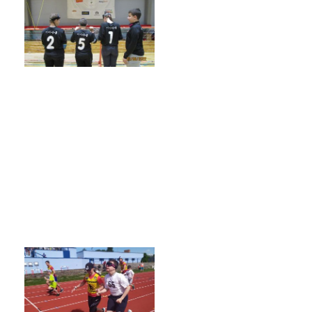
Školská rada
Výroční zprávy
Videor
Volná místa
Fakultní škola
Aktuálně
Aktuality
Organizace školního roku
Fotky z akcí školy