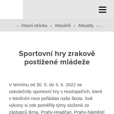
Hlavní stránka
›
›
›
›
Hlavní stránka
Aktuálně
Aktuality
Sporto
Služby školy
Družina a klub
Sportovní hry zrakově
postižené mládeže
Internát
Péče o žáky
V termínu od 30. 5. do 3. 6. 2022 se
Prevence
uskutečnily sportovní hry v Hustopečích, které
v letošním roce pořádala naše škola. Své
Jídelna
výkony si zde poměřily týmy složené ze
zástupců Brna, Prahy-Hradčan, Prahy-Náměstí
Poradenské služby ve škole