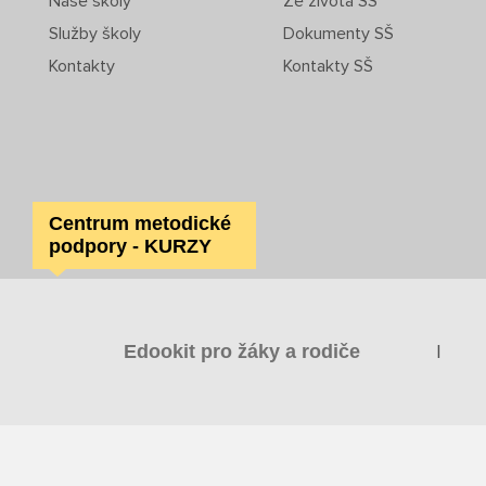
Naše školy
Ze života SŠ
Služby školy
Dokumenty SŠ
Kontakty
Kontakty SŠ
Centrum metodické
podpory - KURZY
|
Edookit pro žáky a rodiče