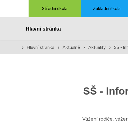
Střední škola
Základní škola
Hlavní stránka
Hlavní stránka
Aktuálně
Aktuality
SŠ - I
›
›
›
›
SŠ - Info
Vážení rodiče, vážen