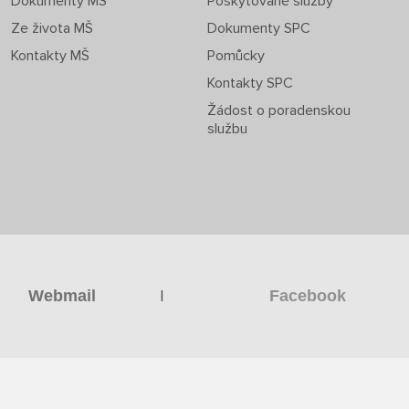
Dokumenty MŠ
Poskytované služby
Ze života MŠ
Dokumenty SPC
Kontakty MŠ
Pomůcky
Kontakty SPC
Žádost o poradenskou
službu
|
Webmail
Facebook