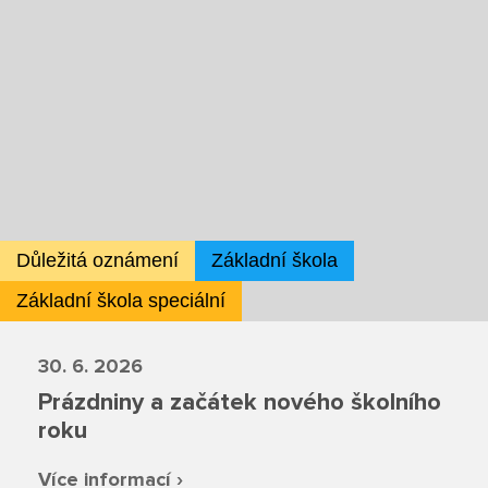
Školská rada
Výroční zprávy
Videor
Volná místa
Důležitá oznámení
Základní škola
Fakultní škola
Základní škola speciální
Aktuálně
30. 6. 2026
Aktuality
Prázdniny a začátek nového školního
roku
Organizace školního roku
Více informací ›