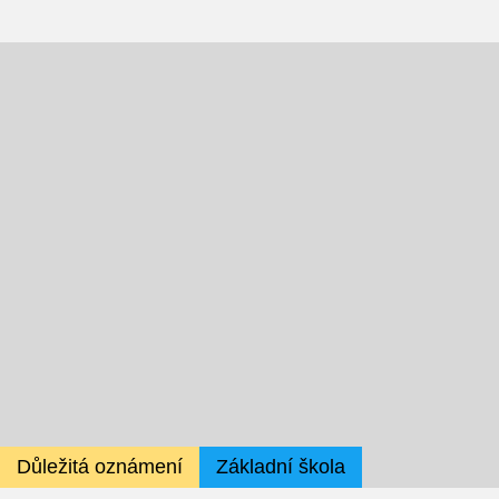
Fotky z akcí školy
Projekty
Ceník poskytovaných služeb
Kontakty
Obecné kontakty
Vedení školy
Střední škola
Důležitá oznámení
Základní škola
Hlavní stránka