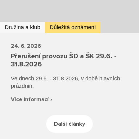
Rekondiční a sportovní masér
Dokumenty ZŠ
Režim dne
Dokumenty ZŠS
Pečovatelské služby
Ze života ZŠ
Dokumenty MŠ
Družina a klub
Důležitá oznámení
Ze života ZŠS
Prodavačské práce
Kontakty ZŠ
Ze života MŠ
Kontakty ZŠS
24. 6. 2026
Provozní služby
Přerušení provozu ŠD a ŠK 29.6. -
Kontakty MŠ
31.8.2026
Pro žáky SŠ
Ve dnech 29.6. - 31.8.2026, v době hlavních
Výuka na SŠ
prázdnin.
Maturitní zkoušky
Více informací ›
Závěrečné zkoušky
Další články
Nabídka akcí pro studenty