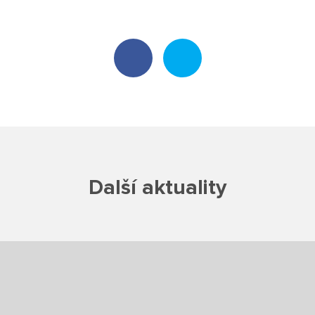
Poradenské služby ve škole
Knihovna
O škole
Úřední vývěska
Koncepce školy
Další aktuality
Jak to u nás vypadá
Historie školy
Sponzoři a spolupráce
Boj proti korupci