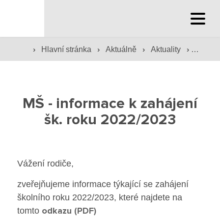
Hlavní stránka
›
›
›
›
Hlavní stránka
Aktuálně
Aktuality
MŠ - i
Hlavní stránka
Služby školy
MŠ - informace k zahájení
Družina a klub
šk. roku 2022/2023
Internát
Péče o žáky
Vážení rodiče,
zveřejňujeme informace týkající se zahájení
Prevence
školního roku 2022/2023, které najdete na
odkazu (PDF)
Jídelna
tomto