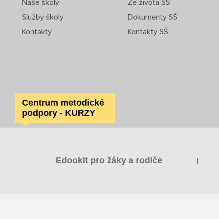
Naše školy
Ze života SŠ
Služby školy
Dokumenty SŠ
Kontakty
Kontakty SŠ
Centrum metodické
podpory - KURZY
|
Edookit pro žáky a rodiče