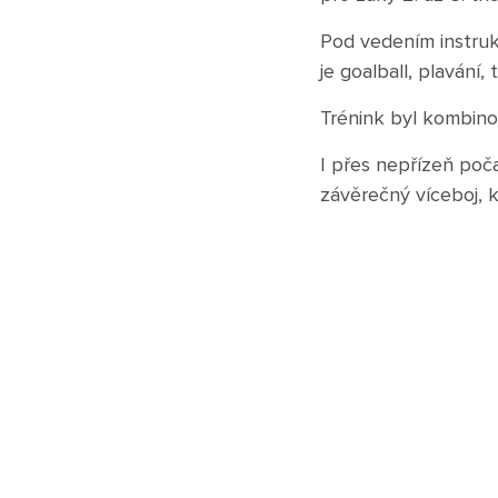
Pod vedením instrukt
je goalball, plavání,
Trénink byl kombino
I přes nepřízeň poča
závěrečný víceboj, k