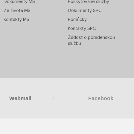
Dokumenty MŠ
Poskytované služby
Ze života MŠ
Dokumenty SPC
Kontakty MŠ
Pomůcky
Kontakty SPC
Žádost o poradenskou
službu
|
Webmail
Facebook