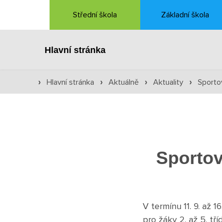
Střední škola
Základní škola
Hlavní stránka
Hlavní stránka
Aktuálně
Aktuality
Sporto
›
›
›
›
Sportov
V termínu 11. 9. až 
pro žáky 2. až 5. tříd