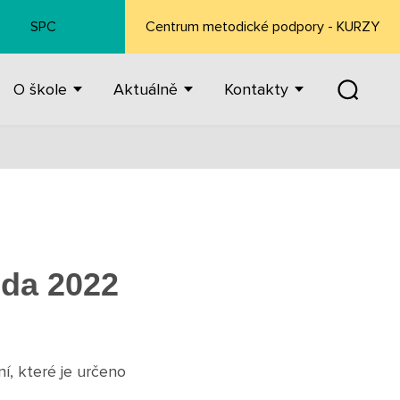
SPC
Centrum metodické podpory - KURZY
O škole
Aktuálně
Kontakty
uda 2022
ní, které je určeno