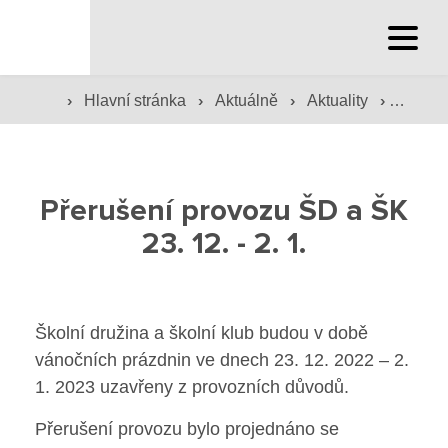
Hlavní stránka
›
›
›
›
Hlavní stránka
Aktuálně
Aktuality
Přeruše
Hlavní stránka
Služby školy
Přerušení provozu ŠD a ŠK
Družina a klub
23. 12. - 2. 1.
Internát
Péče o žáky
Školní družina a školní klub budou v době
vánočních prázdnin ve dnech 23. 12. 2022 – 2.
Prevence
1. 2023 uzavřeny z provozních důvodů.
Jídelna
Přerušení provozu bylo projednáno se