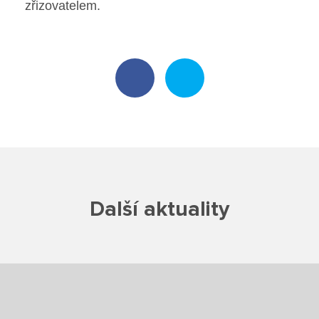
zřizovatelem.
Poradenské služby ve škole
Knihovna
O škole
Úřední vývěska
Koncepce školy
Další aktuality
Jak to u nás vypadá
Historie školy
Sponzoři a spolupráce
Boj proti korupci