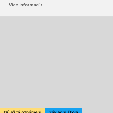
Fotky z akcí školy
Více informací ›
Projekty
Ceník poskytovaných služeb
Kontakty
Obecné kontakty
Vedení školy
Střední škola
Hlavní stránka
Důležitá oznámení
Základní škola