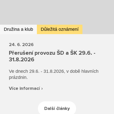
Dokumenty ZŠ
Režim dne
Dokumenty ZŠS
Pečovatelské služby
Ze života ZŠ
Dokumenty MŠ
Ze života ZŠS
Prodavačské práce
Kontakty ZŠ
Družina a klub
Důležitá oznámení
Ze života MŠ
Kontakty ZŠS
Provozní služby
24. 6. 2026
Kontakty MŠ
Přerušení provozu ŠD a ŠK 29.6. -
Pro žáky SŠ
31.8.2026
Výuka na SŠ
Ve dnech 29.6. - 31.8.2026, v době hlavních
prázdnin.
Maturitní zkoušky
Více informací ›
Závěrečné zkoušky
Nabídka akcí pro studenty
Další články