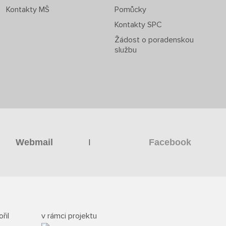
Kontakty MŠ
Pomůcky
Kontakty SPC
Žádost o poradenskou
službu
|
Webmail
Facebook
řil
v rámci projektu