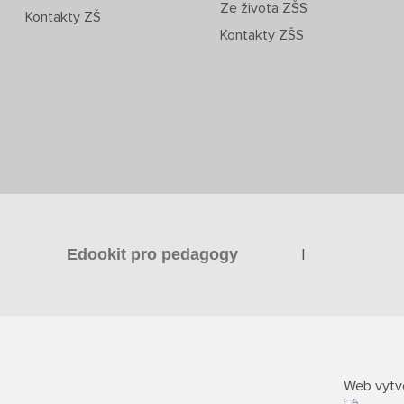
Ze života ZŠS
Kontakty ZŠ
Kontakty ZŠS
|
Edookit pro pedagogy
Web vytvo