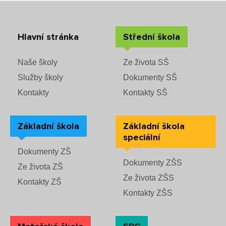
Rozvrhy SŠ
Ze života SŠ
Hlavní stránka
Střední škola
Dokumenty SŠ
Naše školy
Ze života SŠ
Služby školy
Dokumenty SŠ
Kontakty SŠ
Kontakty
Kontakty SŠ
Základní škola
Základní škola
speciální
Dokumenty ZŠ
Dokumenty ZŠS
Ze života ZŠ
Ze života ZŠS
Kontakty ZŠ
Kontakty ZŠS