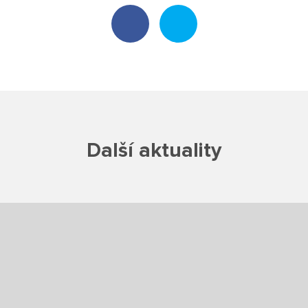
Poradenské služby ve škole
Knihovna
O škole
Úřední vývěska
Další aktuality
Koncepce školy
Jak to u nás vypadá
Historie školy
Sponzoři a spolupráce
Boj proti korupci