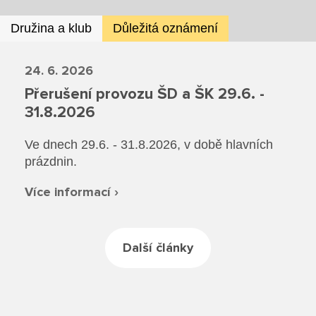
Rekondiční a sportovní masér
Dokumenty ZŠ
Režim dne
Družina a klub
Důležitá oznámení
Dokumenty ZŠS
Pečovatelské služby
Ze života ZŠ
Dokumenty MŠ
Ze života ZŠS
24. 6. 2026
Prodavačské práce
Kontakty ZŠ
Přerušení provozu ŠD a ŠK 29.6. -
Ze života MŠ
Kontakty ZŠS
Provozní služby
31.8.2026
Kontakty MŠ
Ve dnech 29.6. - 31.8.2026, v době hlavních
Pro žáky SŠ
prázdnin.
Výuka na SŠ
Více informací ›
Maturitní zkoušky
Další články
Závěrečné zkoušky
Nabídka akcí pro studenty