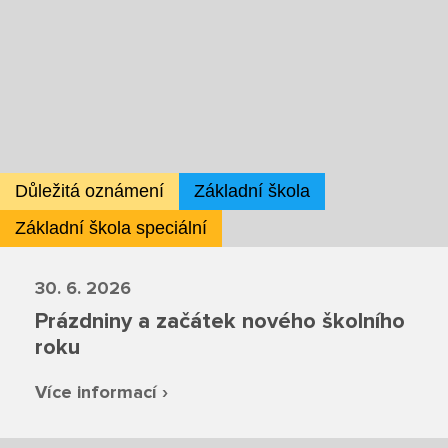
Školská rada
Výroční zprávy
Videor
Volná místa
Důležitá oznámení
Základní škola
Základní škola speciální
Fakultní škola
30. 6. 2026
Aktuálně
Prázdniny a začátek nového školního
roku
Aktuality
Více informací ›
Organizace školního roku