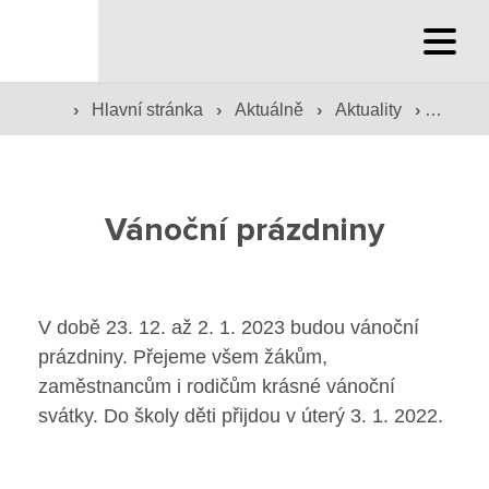
Hlavní stránka
›
›
›
›
Hlavní stránka
Aktuálně
Aktuality
Vánočn
Hlavní stránka
Služby školy
Vánoční prázdniny
Družina a klub
Internát
V době 23. 12. až 2. 1. 2023 budou vánoční
prázdniny. Přejeme všem žákům,
Péče o žáky
zaměstnancům i rodičům krásné vánoční
Prevence
svátky. Do školy děti přijdou v úterý 3. 1. 2022.
Jídelna