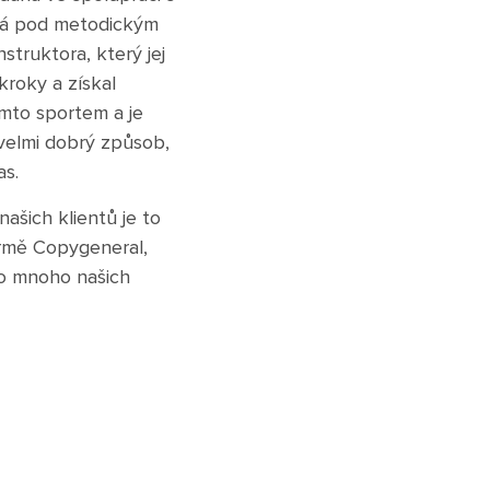
íhá pod metodickým
truktora, který jej
kroky a získal
ímto sportem a je
 velmi dobrý způsob,
as.
ašich klientů je to
irmě Copygeneral,
ro mnoho našich