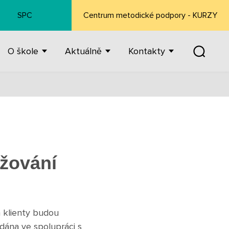
SPC
Centrum metodické podpory - KURZY
O škole
Aktuálně
Kontakty
yžování
h klienty budou
dána ve spolupráci s