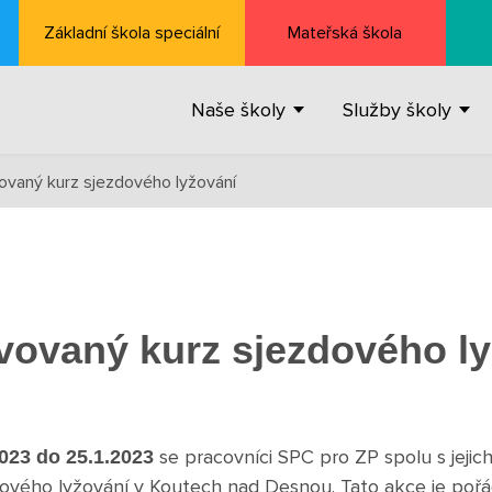
Základní škola speciální
Mateřská škola
Naše školy
Služby školy
vovaný kurz sjezdového lyžování
vovaný kurz sjezdového l
se pracovníci SPC pro ZP spolu s jejic
2023 do 25.1.2023
dového lyžování v Koutech nad Desnou. Tato akce je pořá