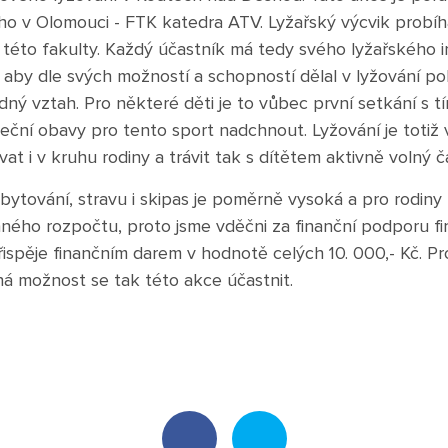
ho v Olomouci - FTK katedra ATV. Lyžařský výcvik prob
éto fakulty. Každý účastník má tedy svého lyžařského ins
, aby dle svých možností a schopností dělal v lyžování po
ný vztah. Pro některé děti je to vůbec první setkání s t
teční obavy pro tento sport nadchnout. Lyžování je totiž
vat i v kruhu rodiny a trávit tak s dítětem aktivně volný č
ytování, stravu i skipas je poměrně vysoká a pro rodiny n
nného rozpočtu, proto jsme vděčni za finanční podporu f
řispěje finančním darem v hodnotě celých 10. 000,- Kč. P
čná možnost se tak této akce účastnit.