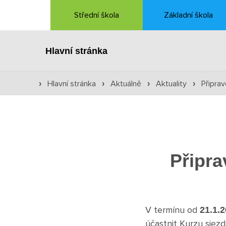
Střední škola
Základní škola
Hlavní stránka
Hlavní stránka
Aktuálně
Aktuality
Připra
›
›
›
›
Připra
V termínu od
21.1.
účastnit Kurzu sjez