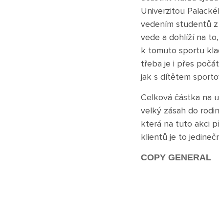
Univerzitou Palacké
vedením studentů z t
vede a dohlíží na to
k tomuto sportu klad
třeba je i přes počá
jak s dítětem sporto
Celková částka na ub
velký zásah do rodi
která na tuto akci p
klientů je to jedine
COPY GENERAL