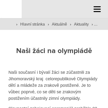
Hlavní stránka
›
›
›
›
Hlavní stránka
Hlavní stránka
Aktuálně
Aktuality
Naši ž
Služby školy
Naši žáci na olympiádě
Družina a klub
Internát
Naši současní i bývalí žáci se zúčastnili za
Péče o žáky
Jihomoravský kraj celorepublikové Olympiády
dětí a mládeže za zrakově postižené. Je to
Prevence
vůbec poprvé, co se děti se zrakovým
postižením účastnily zimní olympiády.
Jídelna