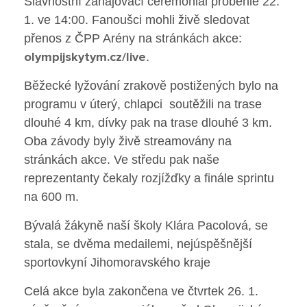
Slavnostní zahajovací ceremoniál proběhle 22.
Poradenské služby ve škole
1. ve 14:00. Fanoušci mohli živě sledovat
přenos z ČPP Arény na stránkách akce:
Knihovna
olympijskytym.cz/live
.
Běžecké lyžování zrakově postižených bylo na
O škole
programu v úterý, chlapci soutěžili na trase
Úřední vývěska
dlouhé 4 km, dívky pak na trase dlouhé 3 km.
Oba závody byly živě streamovány na
Koncepce školy
stránkách akce. Ve středu pak naše
reprezentanty čekaly rozjížďky a finále sprintu
Jak to u nás vypadá
na 600 m.
Historie školy
Bývalá žákyně naší školy Klára Pacolová, se
stala, se dvěma medailemi, nejúspěšnější
Sponzoři a spolupráce
sportovkyní Jihomoravského kraje
Boj proti korupci
Celá akce byla zakončena ve čtvrtek 26. 1.