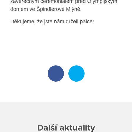
závěrečným ceremoniálem před Olympijským
Školská rada
domem ve Špindlerově Mlýně.
Děkujeme, že jste nám drželi palce!
Výroční zprávy
Videor
Volná místa
Fakultní škola
Aktuálně
Aktuality
Organizace školního roku
Další aktuality
Fotky z akcí školy