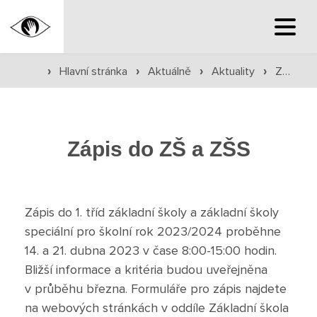
Hlavní stránka
Hlavní stránka
Aktuálně
Aktuality
Zápis do ZŠ a ZŠS
›
›
›
›
Hlavní stránka
Služby školy
Zápis do ZŠ a ZŠS
Družina a klub
Internát
Zápis do 1. tříd základní školy a základní školy
speciální pro školní rok 2023/2024 proběhne
Péče o žáky
14. a 21. dubna 2023 v čase 8:00-15:00 hodin.
Bližší informace a kritéria budou uveřejněna
Prevence
v průběhu března. Formuláře pro zápis najdete
Jídelna
na webových stránkách v oddíle Základní škola