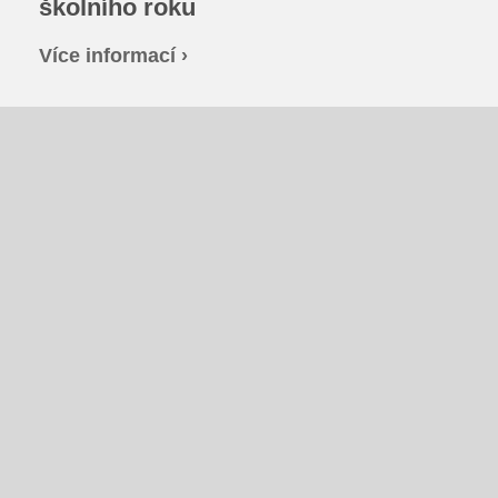
školního roku
Fotky z akcí školy
Více informací ›
Projekty
Ceník poskytovaných služeb
Kontakty
Obecné kontakty
Vedení školy
Střední škola