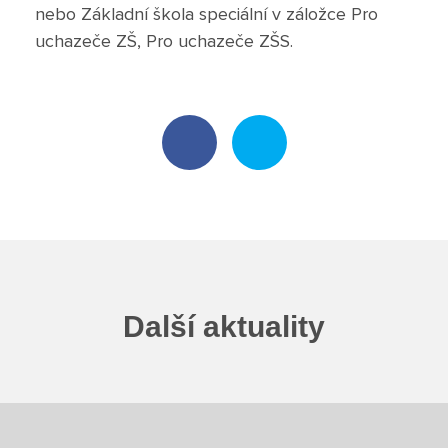
nebo Základní škola speciální v záložce Pro
Poradenské služby ve škole
uchazeče ZŠ, Pro uchazeče ZŠS.
Knihovna
O škole
Úřední vývěska
Koncepce školy
Jak to u nás vypadá
Další aktuality
Historie školy
Sponzoři a spolupráce