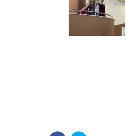
Školská rada
Výroční zprávy
Videor
Volná místa
Fakultní škola
Aktuálně
Aktuality
Organizace školního roku
Fotky z akcí školy