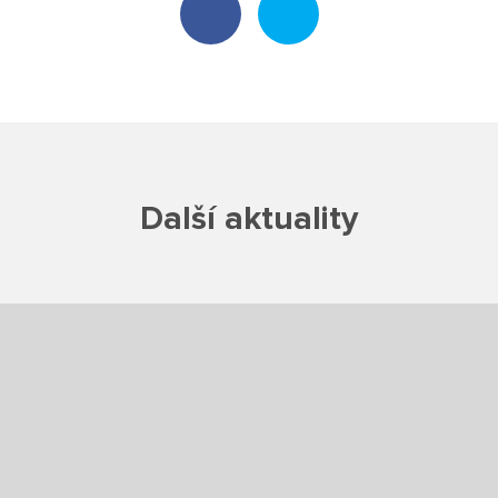
Projekty
Ceník poskytovaných služeb
Kontakty
Další aktuality
Obecné kontakty
Vedení školy
Střední škola
Hlavní stránka
Základní škola