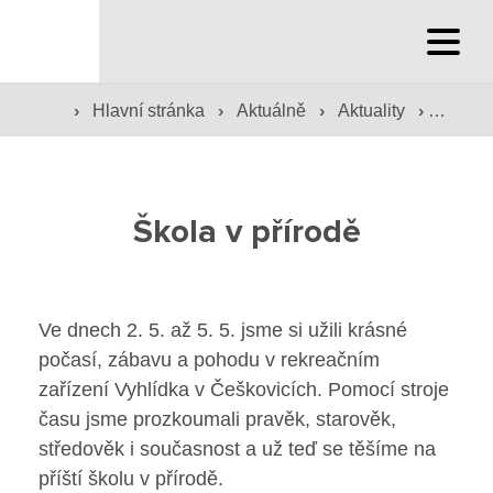
Hlavní stránka
Hlavní stránka
›
›
›
›
Hlavní stránka
Aktuálně
Aktuality
Škola v
Služby školy
Škola v přírodě
Družina a klub
Internát
Ve dnech 2. 5. až 5. 5. jsme si užili krásné
Péče o žáky
počasí, zábavu a pohodu v rekreačním
zařízení Vyhlídka v Češkovicích. Pomocí stroje
Prevence
času jsme prozkoumali pravěk, starověk,
Jídelna
středověk i současnost a už teď se těšíme na
příští školu v přírodě.