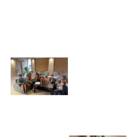
Poradenské služby ve škole
Knihovna
O škole
Úřední vývěska
Koncepce školy
Jak to u nás vypadá
Historie školy
Sponzoři a spolupráce
Boj proti korupci