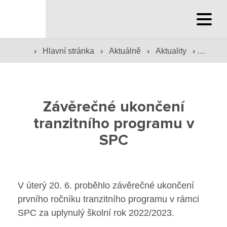
Hlavní stránka
Hlavní stránka
›
›
›
›
Hlavní stránka
Aktuálně
Aktuality
Závěre
Služby školy
Závěrečné ukončení
Družina a klub
tranzitního programu v
Internát
SPC
Péče o žáky
Prevence
V úterý 20. 6. proběhlo závěrečné ukončení
prvního ročníku tranzitního programu v rámci
Jídelna
SPC za uplynulý školní rok 2022/2023.