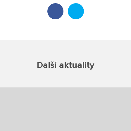
Projekty
Ceník poskytovaných služeb
Kontakty
Obecné kontakty
Další aktuality
Vedení školy
Střední škola
Hlavní stránka
Základní škola