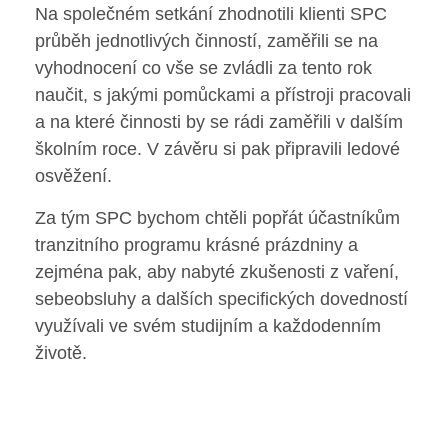
Poradenské služby ve škole
Na společném setkání zhodnotili klienti SPC
průběh jednotlivých činností, zaměřili se na
Knihovna
vyhodnocení co vše se zvládli za tento rok
naučit, s jakými pomůckami a přístroji pracovali
O škole
a na které činnosti by se rádi zaměřili v dalším
školním roce. V závěru si pak připravili ledové
Úřední vývěska
osvěžení.
Za tým SPC bychom chtěli popřát účastníkům
Koncepce školy
tranzitního programu krásné prázdniny a
Jak to u nás vypadá
zejména pak, aby nabyté zkušenosti z vaření,
sebeobsluhy a dalších specifických dovedností
Historie školy
využívali ve svém studijním a každodenním
životě.
Sponzoři a spolupráce
Boj proti korupci