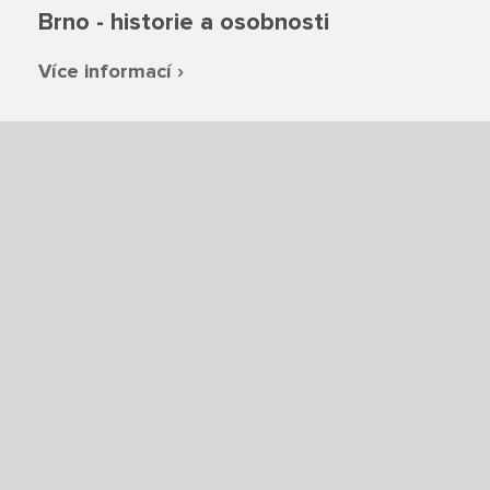
Brno - historie a osobnosti
Ze života SŠ
Více informací ›
Dokumenty SŠ
Kontakty SŠ