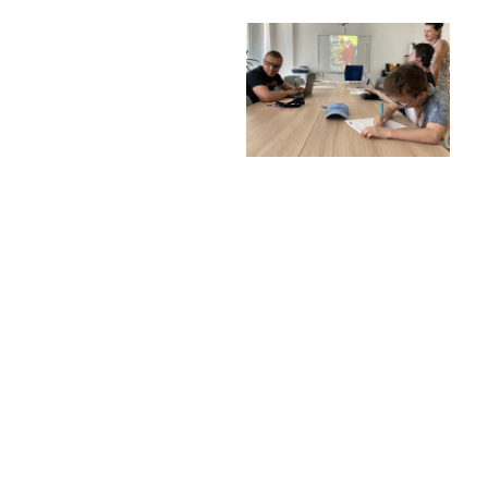
Školská rada
Výroční zprávy
Videor
Volná místa
Fakultní škola
Aktuálně
Aktuality
Organizace školního roku
Fotky z akcí školy