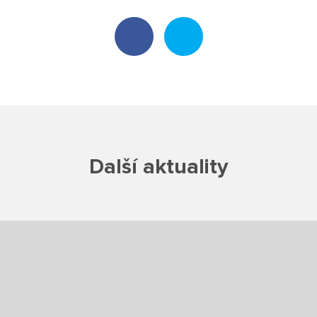
Školská rada
Výroční zprávy
Videor
Volná místa
Další aktuality
Fakultní škola
Aktuálně
Aktuality
Organizace školního roku
Fotky z akcí školy