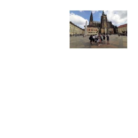
Poradenské služby ve škole
Knihovna
O škole
Úřední vývěska
Koncepce školy
Jak to u nás vypadá
Historie školy
Sponzoři a spolupráce
Boj proti korupci