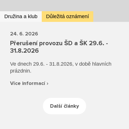
Rozvrhy SŠ
Ze života SŠ
Družina a klub
Důležitá oznámení
Dokumenty SŠ
24. 6. 2026
Přerušení provozu ŠD a ŠK 29.6. -
Kontakty SŠ
31.8.2026
Ve dnech 29.6. - 31.8.2026, v době hlavních
prázdnin.
Více informací ›
Další články