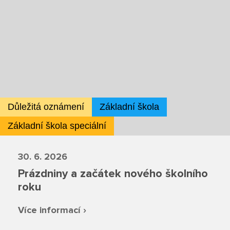
Projekty
Ceník poskytovaných služeb
Kontakty
Obecné kontakty
Důležitá oznámení
Základní škola
Základní škola speciální
Vedení školy
30. 6. 2026
Prázdniny a začátek nového školního
Střední škola
roku
Více informací ›
Hlavní stránka
Základní škola