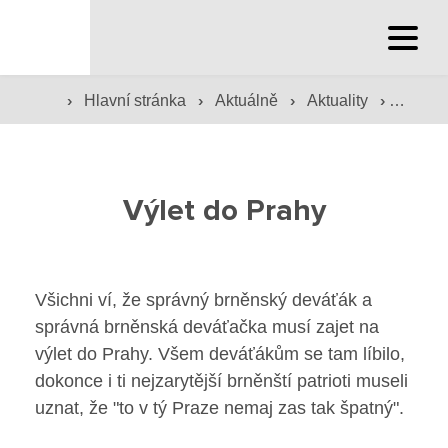
Hlavní stránka
›
›
›
›
Hlavní stránka
Aktuálně
Aktuality
Výlet 
Hlavní stránka
Služby školy
Výlet do Prahy
Družina a klub
Internát
Všichni ví, že správný brněnský deváťák a
Péče o žáky
správná brněnská deváťačka musí zajet na
výlet do Prahy. Všem deváťákům se tam líbilo,
Prevence
dokonce i ti nejzarytější brněnští patrioti museli
uznat, že "to v tý Praze nemaj zas tak špatný".
Jídelna