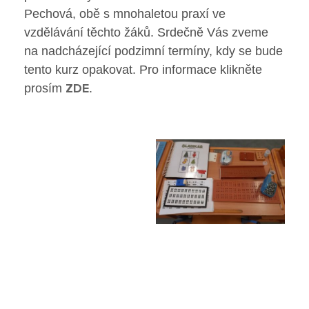
Poradenské služby ve škole
Pechová, obě s mnohaletou praxí ve
vzdělávání těchto žáků. Srdečně Vás zveme
Knihovna
na nadcházející podzimní termíny, kdy se bude
tento kurz opakovat. Pro informace klikněte
O škole
ZDE
prosím
.
Úřední vývěska
Koncepce školy
Jak to u nás vypadá
Historie školy
Sponzoři a spolupráce
Boj proti korupci