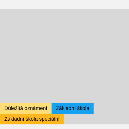
Projekty
Ceník poskytovaných služeb
Kontakty
Obecné kontakty
Vedení školy
Střední škola
Důležitá oznámení
Základní škola
Základní škola speciální
Hlavní stránka
Základní škola