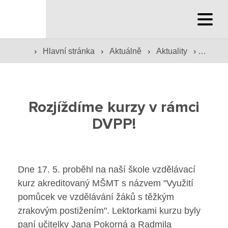
Hlavní stránka
›
›
›
›
Hlavní stránka
Hlavní stránka
Aktuálně
Aktuality
Rozjíž
Služby školy
Rozjíždíme kurzy v rámci
Družina a klub
DVPP!
Internát
Péče o žáky
Dne 17. 5. proběhl na naší škole vzdělávací
kurz akreditovaný MŠMT s názvem "Využití
Prevence
pomůcek ve vzdělávání žáků s těžkým
Jídelna
zrakovým postižením". Lektorkami kurzu byly
paní učitelky Jana Pokorná a Radmila