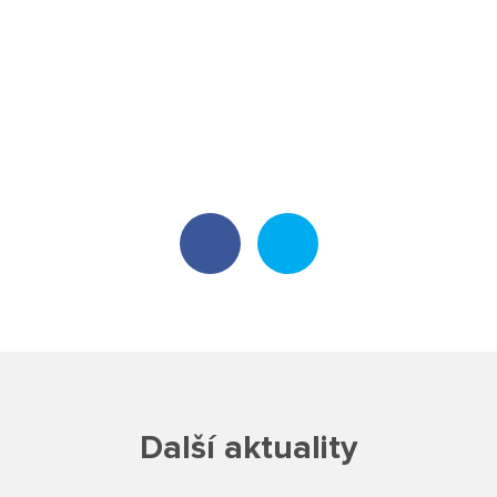
Školská rada
Výroční zprávy
Videor
Volná místa
Fakultní škola
Aktuálně
Aktuality
Organizace školního roku
Další aktuality
Fotky z akcí školy