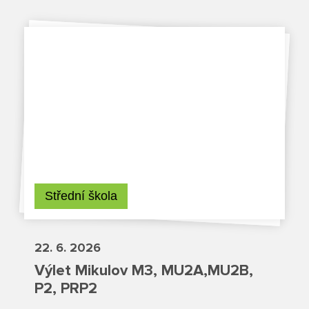
Poradenské služby ve škole
Knihovna
O škole
Úřední vývěska
Koncepce školy
Střední škola
Jak to u nás vypadá
Historie školy
22. 6. 2026
Výlet Mikulov M3, MU2A,MU2B,
Sponzoři a spolupráce
P2, PRP2