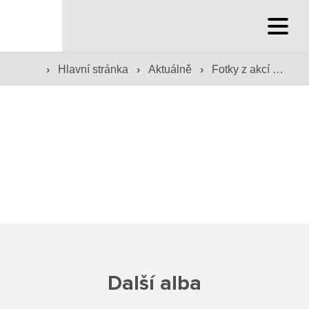
Hlavní stránka
›
›
›
Hlavní stránka
Aktuálně
Fotky z akcí školy
Hlavní stránka
Služby školy
Družina a klub
Internát
Péče o žáky
Prevence
Další alba
Jídelna