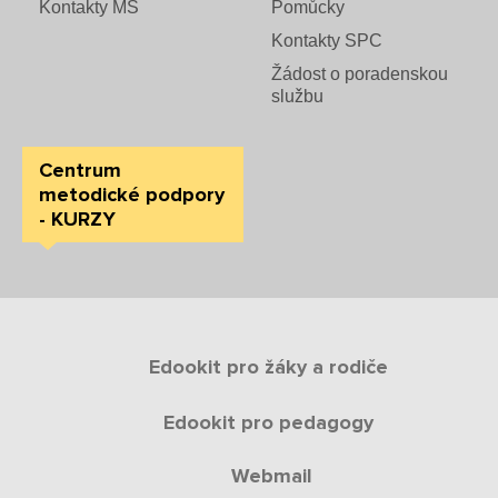
Kontakty MŠ
Pomůcky
Rozvrhy SŠ
Kontakty SPC
Žádost o poradenskou
Ze života SŠ
službu
Dokumenty SŠ
Centrum
Kontakty SŠ
metodické podpory
- KURZY
Edookit pro žáky a rodiče
Edookit pro pedagogy
Webmail