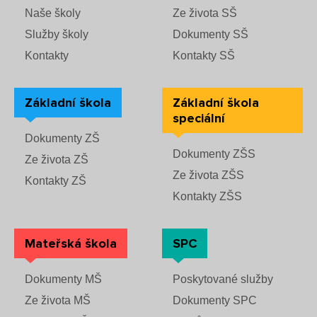
Rozvrhy ZŠS
Rekondiční a sportovní masér
Dokumenty ZŠ
Naše školy
Ze života SŠ
Režim dne
Služby školy
Dokumenty SŠ
Dokumenty ZŠS
Pečovatelské služby
Ze života ZŠ
Kontakty
Kontakty SŠ
Dokumenty MŠ
Ze života ZŠS
Prodavačské práce
Kontakty ZŠ
Základní škola
Základní škola
Ze života MŠ
Kontakty ZŠS
Provozní služby
speciální
Kontakty MŠ
Dokumenty ZŠ
Dokumenty ZŠS
Pro žáky SŠ
Ze života ZŠ
Ze života ZŠS
Kontakty ZŠ
Výuka na SŠ
Kontakty ZŠS
Maturitní zkoušky
Mateřská škola
SPC
Závěrečné zkoušky
Dokumenty MŠ
Poskytované služby
Nabídka akcí pro studenty
Ze života MŠ
Dokumenty SPC